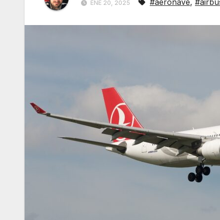
#aeronave
,
#airbu
ENE 20, 2025