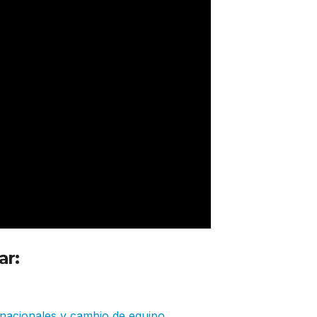
ar:
Turkish Airlines retoma ruta
ves
ernacionales y cambio de equipo