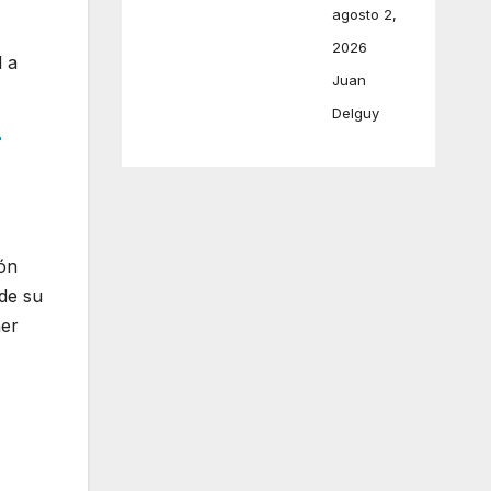
agosto 2,
2026
l a
Juan
Delguy
r
ión
de su
ner