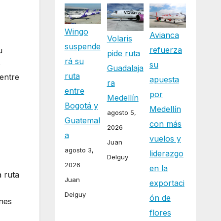
Wingo
Avianca
Volaris
suspende
refuerza
u
pide ruta
rá su
o
su
Guadalaja
ruta
 entre
apuesta
ra
entre
por
Medellín
Bogotá y
Medellín
agosto 5,
Guatemal
con más
2026
a
vuelos y
Juan
agosto 3,
liderazgo
Delguy
2026
en la
a ruta
Juan
exportaci
Delguy
ón de
ones
flores