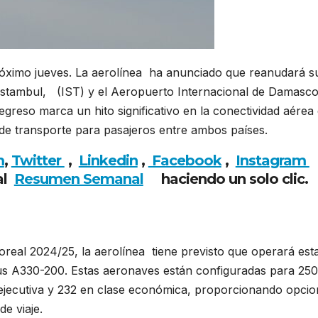
 próximo jueves. La aerolínea ha anunciado que reanudará s
e Estambul, (IST) y el Aeropuerto Internacional de Damasc
greso marca un hito significativo en la conectividad aérea
 de transporte para pasajeros entre ambos países.
m
,
Twitter
,
Linkedin
,
Facebook
,
Insta
gram
al
Resumen Semanal
haciendo un solo clic.
oreal 2024/25, la aerolínea tiene previsto que operará est
bus A330-200. Estas aeronaves están configuradas para 250
e ejecutiva y 232 en clase económica, proporcionando opci
e viaje.