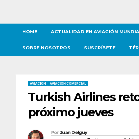
HOME
ACTUALIDAD EN AVIACIÓN MUNDI
SOBRE NOSOTROS
SUSCRÍBETE
TÉR
AVIACION
AVIACION COMERCIAL
Turkish Airlines ret
próximo jueves
Por
Juan Delguy