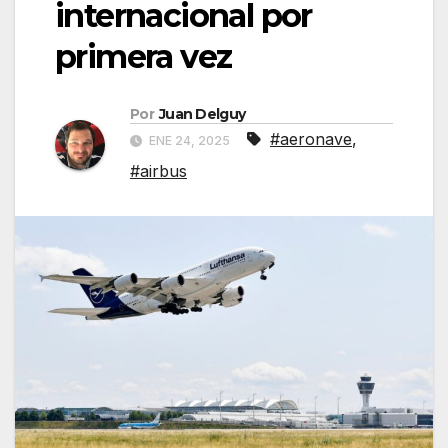
internacional por
primera vez
Por
Juan Delguy
#aeronave
,
ENE 24, 2025
#airbus