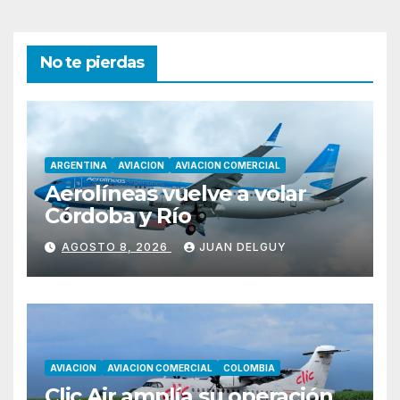
No te pierdas
ARGENTINA
AVIACION
AVIACION COMERCIAL
Aerolíneas vuelve a volar
Córdoba y Río
AGOSTO 8, 2026
JUAN DELGUY
AVIACION
AVIACION COMERCIAL
COLOMBIA
Clic Air amplía su operación