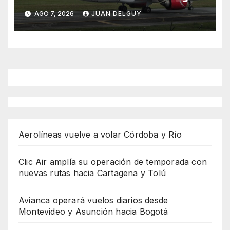
Asunción hacia Bogotá
AGO 7, 2026
JUAN DELGUY
Aerolíneas vuelve a volar Córdoba y Río
Clic Air amplía su operación de temporada con
nuevas rutas hacia Cartagena y Tolú
Avianca operará vuelos diarios desde
Montevideo y Asunción hacia Bogotá