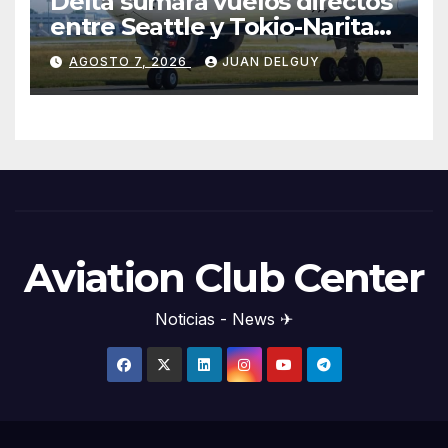
Delta sumará vuelos directos
entre Seattle y Tokio-Narita
desde marzo de 2027
AGOSTO 7, 2026
JUAN DELGUY
Aviation Club Center
Noticias - News ✈