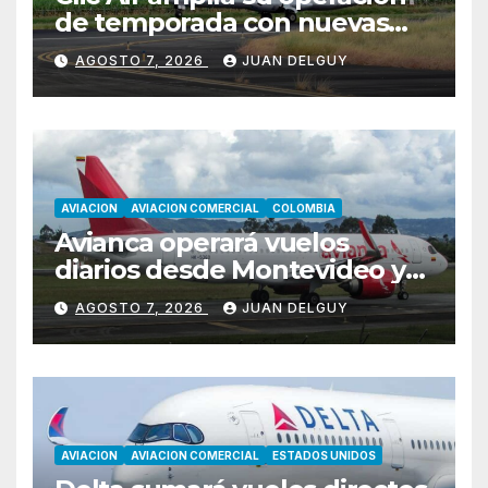
de temporada con nuevas
rutas hacia Cartagena y Tolú
AGOSTO 7, 2026
JUAN DELGUY
AVIACION
AVIACION COMERCIAL
COLOMBIA
Avianca operará vuelos
diarios desde Montevideo y
Asunción hacia Bogotá
AGOSTO 7, 2026
JUAN DELGUY
AVIACION
AVIACION COMERCIAL
ESTADOS UNIDOS