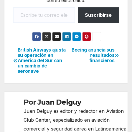
correo electrónico.
Escribe tu correo electrónico…
Suscribirse
British Airways ajusta
Boeing anuncia sus
Navegación
su operación en
resultados
América del Sur con
financieros
de
un cambio de
aeronave
entradas
Por
Juan Delguy
Juan Delguy es editor y redactor en Aviation
Club Center, especializado en aviación
comercial y seguridad aérea en Latinoamérica.