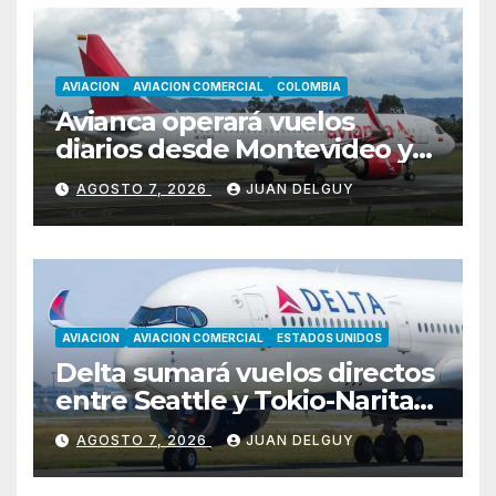
AVIACION
AVIACION COMERCIAL
COLOMBIA
Avianca operará vuelos
diarios desde Montevideo y
Asunción hacia Bogotá
AGOSTO 7, 2026
JUAN DELGUY
AVIACION
AVIACION COMERCIAL
ESTADOS UNIDOS
Delta sumará vuelos directos
entre Seattle y Tokio-Narita
desde marzo de 2027
AGOSTO 7, 2026
JUAN DELGUY