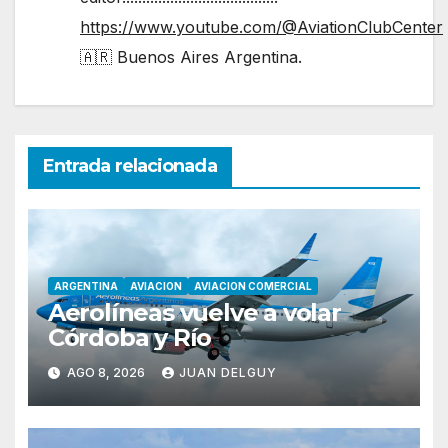
https://www.youtube.com/@AviationClubCenter
🇦🇷 Buenos Aires Argentina.
Entrada relacionada
ARGENTINA
AVIACION
AVIACION COMERCIAL
Aerolíneas vuelve a volar
Córdoba y Río
AGO 8, 2026
JUAN DELGUY