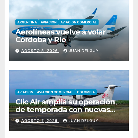
ARGENTINA
AVIACION
AVIACION COMERCIAL
Aerolíneas vuelve a volar
Córdoba y Río
AGOSTO 8, 2026
JUAN DELGUY
AVIACION
AVIACION COMERCIAL
COLOMBIA
Clic Air amplía su operación
de temporada con nuevas
rutas hacia Cartagena y Tolú
AGOSTO 7, 2026
JUAN DELGUY