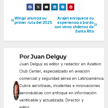
Wingo anuncia su
Arajet enriquece su
Navegación
primer ruta del 2025
experiencia a bordo
con vinos chilenos de
de
Santa Rita
entradas
Por
Juan Delguy
Juan Delguy es editor y redactor en Aviation
Club Center, especializado en aviación
comercial y seguridad aérea en Latinoamérica.
Cubre aerolíneas, incidentes e innovaciones
aeronáuticas con enfoque en información
verificable y actualizada. Director y
editor.......................................