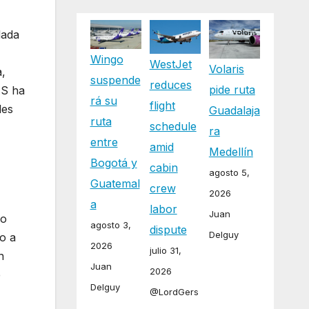
dada
Wingo
WestJet
Volaris
a,
suspende
reduces
pide ruta
AS ha
rá su
flight
les
Guadalaja
ruta
schedule
ra
entre
amid
Medellín
Bogotá y
cabin
agosto 5,
Guatemal
crew
2026
a
labor
Juan
do
agosto 3,
dispute
Delguy
o a
2026
julio 31,
n
Juan
2026
e
Delguy
@LordGers