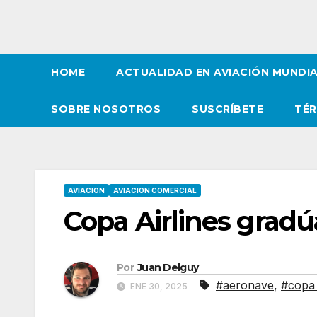
HOME
ACTUALIDAD EN AVIACIÓN MUNDI
SOBRE NOSOTROS
SUSCRÍBETE
TÉR
AVIACION
AVIACION COMERCIAL
Copa Airlines gradú
Por
Juan Delguy
#aeronave
,
#copa 
ENE 30, 2025