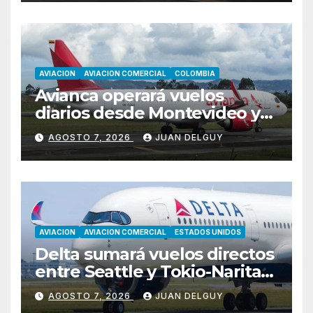
AVIACION
AVIACION COMERCIAL
COLOMBIA
Avianca operará vuelos
diarios desde Montevideo y
Asunción hacia Bogotá
AGOSTO 7, 2026
JUAN DELGUY
AVIACION
AVIACION COMERCIAL
ESTADOS UNIDOS
Delta sumará vuelos directos
entre Seattle y Tokio-Narita
desde marzo de 2027
AGOSTO 7, 2026
JUAN DELGUY