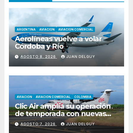
ARGENTINA
AVIACION
AVIACION COMERCIAL
Aerolíneas vuelve a volar
Córdoba y Río
AGOSTO 8, 2026
JUAN DELGUY
AVIACION
AVIACION COMERCIAL
COLOMBIA
Clic Air amplía su operación
de temporada con nuevas
rutas hacia Cartagena y Tolú
AGOSTO 7, 2026
JUAN DELGUY