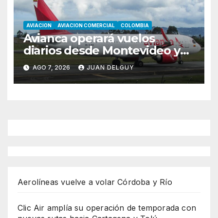
AVIACION
AVIACION COMERCIAL
COLOMBIA
Avianca operará vuelos
diarios desde Montevideo y
Asunción hacia Bogotá
AGO 7, 2026
JUAN DELGUY
Aerolíneas vuelve a volar Córdoba y Río
Clic Air amplía su operación de temporada con