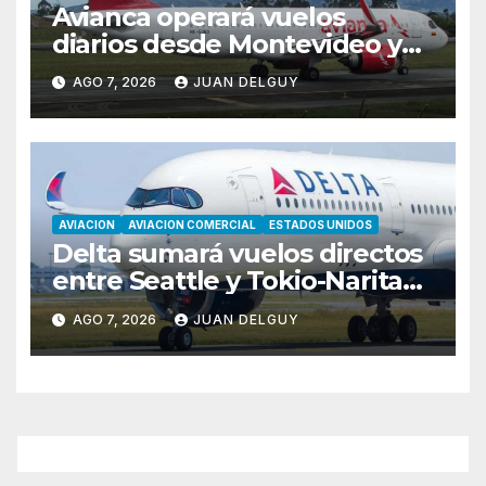
Avianca operará vuelos
diarios desde Montevideo y
Asunción hacia Bogotá
AGO 7, 2026
JUAN DELGUY
AVIACION
AVIACION COMERCIAL
ESTADOS UNIDOS
Delta sumará vuelos directos
entre Seattle y Tokio-Narita
desde marzo de 2027
AGO 7, 2026
JUAN DELGUY