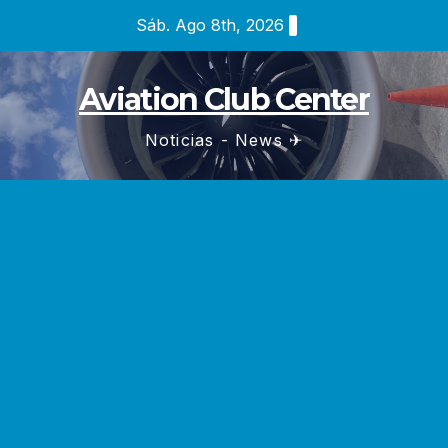
Saltar
Sáb. Ago 8th, 2026
al
contenido
Aviation Club Center
Noticias - News ✈