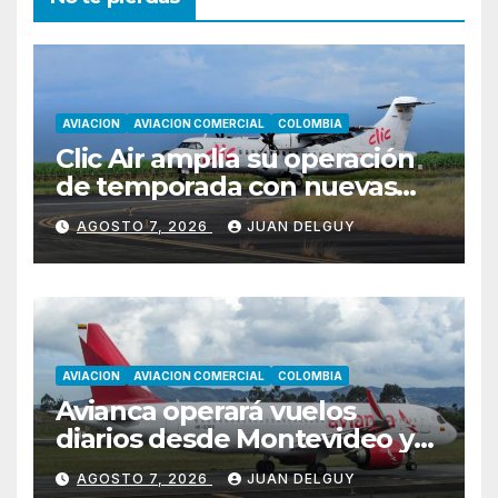
AVIACION
AVIACION COMERCIAL
COLOMBIA
Clic Air amplía su operación
de temporada con nuevas
rutas hacia Cartagena y Tolú
AGOSTO 7, 2026
JUAN DELGUY
AVIACION
AVIACION COMERCIAL
COLOMBIA
Avianca operará vuelos
diarios desde Montevideo y
Asunción hacia Bogotá
AGOSTO 7, 2026
JUAN DELGUY