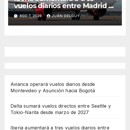
vuelos diarios entre Madrid y
Menorca durante el invierno
AGO 7, 2026
JUAN DELGUY
Avianca operará vuelos diarios desde
Montevideo y Asunción hacia Bogotá
Delta sumará vuelos directos entre Seattle y
Tokio-Narita desde marzo de 2027
Iberia aumentará a tres vuelos diarios entre