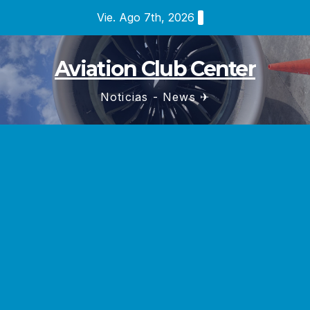
Saltar
Vie. Ago 7th, 2026
al
contenido
Aviation Club Center
Noticias - News ✈