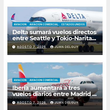
AVIACION
AVIACION COMERCIAL
ESTADOS UNIDOS
Delta sumará vuelos directos
entre Seattle y Tokio-Narita
desde marzo de 2027
AGOSTO 7, 2026
JUAN DELGUY
AVIACION
AVIACION COMERCIAL
Iberia aumentará a tres
vuelos diarios entre Madrid y
Menorca durante el invierno
AGOSTO 7, 2026
JUAN DELGUY