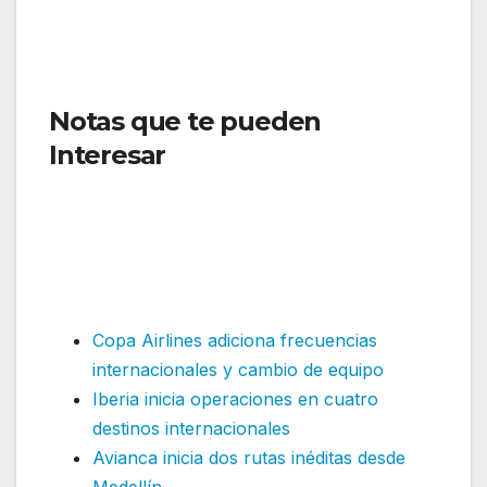
Notas que te pueden
Interesar
:Volaris reporta
sólido desempeño en enero
de 2025 con ajustes
estratégicos para enfrentar
desafíos
Copa Airlines adiciona frecuencias
internacionales y cambio de equipo
Iberia inicia operaciones en cuatro
destinos internacionales
Avianca inicia dos rutas inéditas desde
Medellín