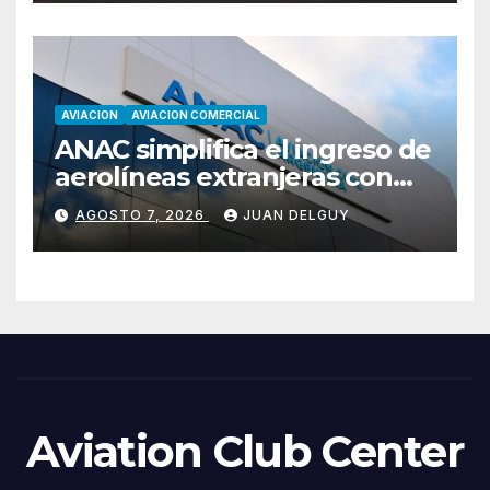
AVIACION
AVIACION COMERCIAL
ANAC simplifica el ingreso de
aerolíneas extranjeras con
cambios en la RAAC 129
AGOSTO 7, 2026
JUAN DELGUY
Aviation Club Center