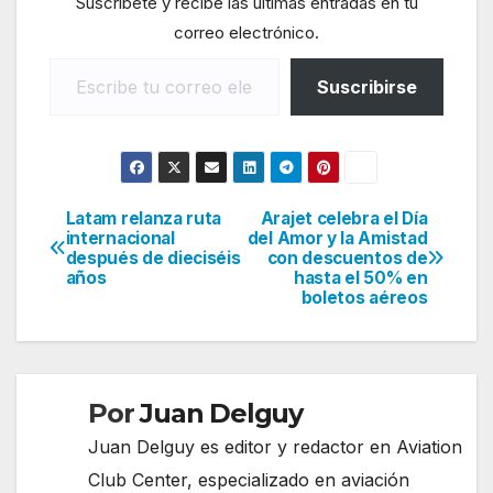
Suscríbete y recibe las últimas entradas en tu
correo electrónico.
Escribe tu correo electrónico…
Suscribirse
Latam relanza ruta
Arajet celebra el Día
Navegación
internacional
del Amor y la Amistad
después de dieciséis
con descuentos de
de
años
hasta el 50% en
boletos aéreos
entradas
Por
Juan Delguy
Juan Delguy es editor y redactor en Aviation
Club Center, especializado en aviación