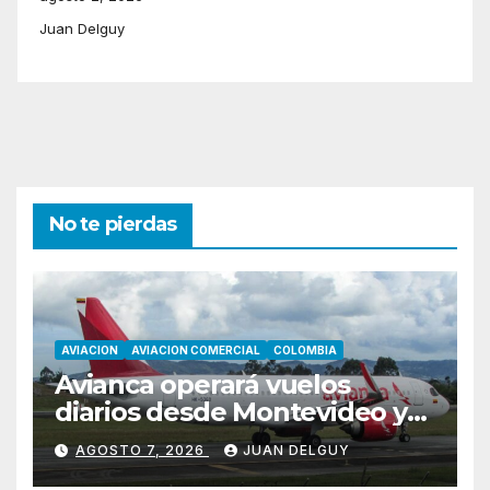
Juan Delguy
No te pierdas
AVIACION
AVIACION COMERCIAL
COLOMBIA
Avianca operará vuelos
diarios desde Montevideo y
Asunción hacia Bogotá
AGOSTO 7, 2026
JUAN DELGUY