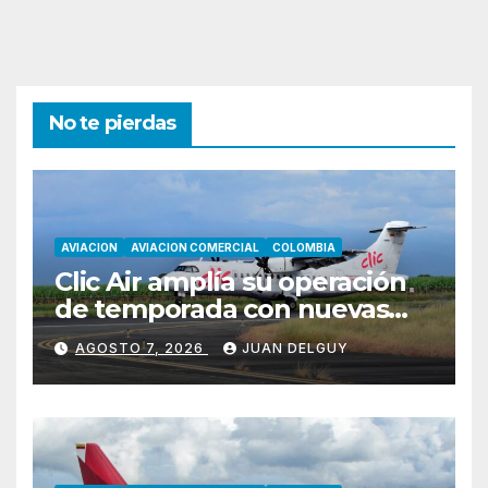
No te pierdas
AVIACION
AVIACION COMERCIAL
COLOMBIA
Clic Air amplía su operación
de temporada con nuevas
rutas hacia Cartagena y Tolú
AGOSTO 7, 2026
JUAN DELGUY