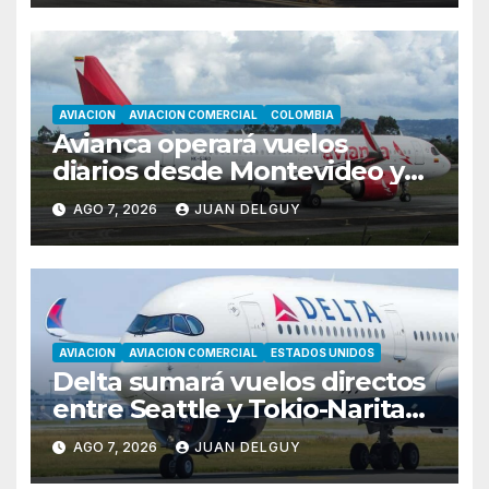
AVIACION
AVIACION COMERCIAL
COLOMBIA
Avianca operará vuelos
diarios desde Montevideo y
Asunción hacia Bogotá
AGO 7, 2026
JUAN DELGUY
AVIACION
AVIACION COMERCIAL
ESTADOS UNIDOS
Delta sumará vuelos directos
entre Seattle y Tokio-Narita
desde marzo de 2027
AGO 7, 2026
JUAN DELGUY