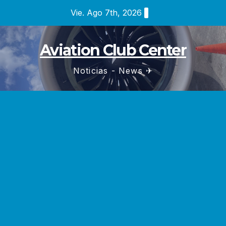
Saltar
Vie. Ago 7th, 2026
al
contenido
Aviation Club Center
Noticias - News ✈