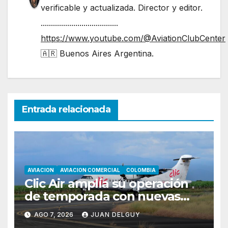
verificable y actualizada. Director y editor.
......................................
https://www.youtube.com/@AviationClubCenter
🇦🇷 Buenos Aires Argentina.
Entrada relacionada
AVIACION
AVIACION COMERCIAL
COLOMBIA
Clic Air amplía su operación
de temporada con nuevas
rutas hacia Cartagena y Tolú
AGO 7, 2026
JUAN DELGUY