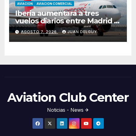
AVIACION
AVIACION COMERCIAL
Iberia aumentará a tres
vuelos diarios entre Madrid y
Menorca durante el invierno
AGOSTO 7, 2026
JUAN DELGUY
Aviation Club Center
Noticias - News ✈