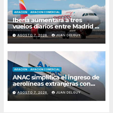
AVIACION
AVIACION COMERCIAL
Iberia aumentará a tres
vuelos diarios entre Madrid y
Menorca durante el invierno
AGOSTO 7, 2026
JUAN DELGUY
AVIACION
AVIACION COMERCIAL
ANAC simplifica el ingreso de
aerolíneas extranjeras con
cambios en la RAAC 129
AGOSTO 7, 2026
JUAN DELGUY