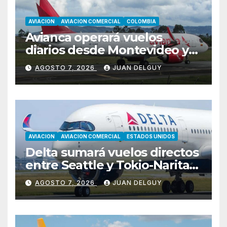
AVIACION
AVIACION COMERCIAL
COLOMBIA
Avianca operará vuelos
diarios desde Montevideo y
Asunción hacia Bogotá
AGOSTO 7, 2026
JUAN DELGUY
AVIACION
AVIACION COMERCIAL
ESTADOS UNIDOS
Delta sumará vuelos directos
entre Seattle y Tokio-Narita
desde marzo de 2027
AGOSTO 7, 2026
JUAN DELGUY