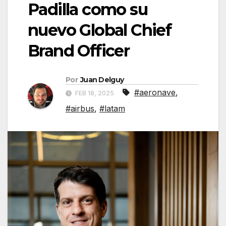
Padilla como su
nuevo Global Chief
Brand Officer
Por
Juan Delguy
#aeronave
,
FEB 18, 2025
#airbus
,
#latam