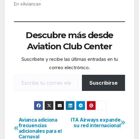
En «Avianca»
Descubre más desde
Aviation Club Center
Suscríbete y recibe las últimas entradas en tu
correo electrónico.
Escribe tu correo electrónico…
Suscribirse
Avianca adiciona
ITA Airways expande
Navegación
frecuencias
su red internacional
adicionales para el
de
Carnaval