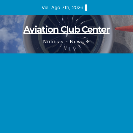
Saltar
Vie. Ago 7th, 2026
al
contenido
Aviation Club Center
Noticias - News ✈