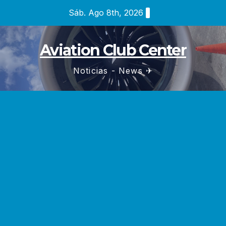
Saltar
Sáb. Ago 8th, 2026
al
contenido
Aviation Club Center
Noticias - News ✈