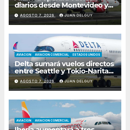
diarios desde Montevideo y
Asunción hacia Bogotá
AGOSTO 7, 2026
JUAN DELGUY
AVIACION
AVIACION COMERCIAL
ESTADOS UNIDOS
Delta sumará vuelos directos
entre Seattle y Tokio-Narita
desde marzo de 2027
AGOSTO 7, 2026
JUAN DELGUY
AVIACION
AVIACION COMERCIAL
Iberia aumentará a tres