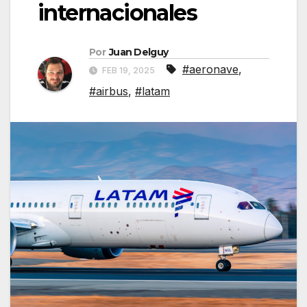
internacionales
Por
Juan Delguy
#aeronave
,
FEB 19, 2025
#airbus
,
#latam