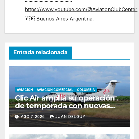
https://www.youtube.com/@AviationClubCenter
🇦🇷 Buenos Aires Argentina.
Entrada relacionada
AVIACION
AVIACION COMERCIAL
COLOMBIA
Clic Air amplía su operación
de temporada con nuevas
rutas hacia Cartagena y Tolú
AGO 7, 2026
JUAN DELGUY