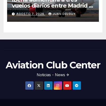
vuelos diarios entre Madrid y
Menorca durante el invierno
AGOSTO 7, 2026
JUAN DELGUY
Aviation Club Center
Noticias - News ✈