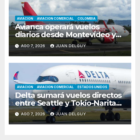
AVIACION
AVIACION COMERCIAL
COLOMBIA
Avianca operará vuelos
diarios desde Montevideo y
Asunción hacia Bogotá
AGO 7, 2026
JUAN DELGUY
AVIACION
AVIACION COMERCIAL
ESTADOS UNIDOS
Delta sumará vuelos directos
entre Seattle y Tokio-Narita
desde marzo de 2027
AGO 7, 2026
JUAN DELGUY