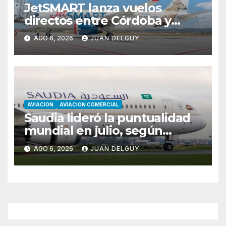
JetSMART lanza vuelos
directos entre Córdoba y
Florianópolis
AGO 6, 2026
JUAN DELGUY
AVIACION
AVIACION COMERCIAL
Saudia lideró la puntualidad
mundial en julio, según
Cirium
AGO 6, 2026
JUAN DELGUY