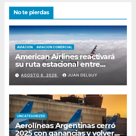
No te pierdas
AVIACION
AVIACION COMERCIAL
American Airlines reactivará
su ruta estacional entre
Miami y Montevideo con
AGOSTO 6, 2026
JUAN DELGUY
vuelos diarios
UNCATEGORIZED
Aerolíneas Argentinas cerró
2025 con ganancias y volverá