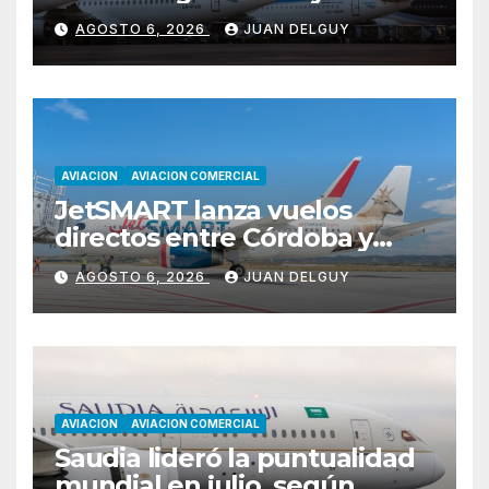
a pagar impuesto a las
AGOSTO 6, 2026
JUAN DELGUY
ganancias
AVIACION
AVIACION COMERCIAL
JetSMART lanza vuelos
directos entre Córdoba y
Florianópolis
AGOSTO 6, 2026
JUAN DELGUY
AVIACION
AVIACION COMERCIAL
Saudia lideró la puntualidad
mundial en julio, según