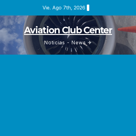
Saltar
Vie. Ago 7th, 2026
al
contenido
Aviation Club Center
Noticias - News ✈