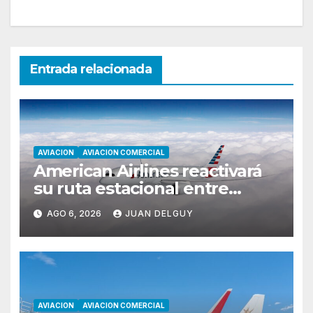
Entrada relacionada
AVIACION
AVIACION COMERCIAL
American Airlines reactivará
su ruta estacional entre
Miami y Montevideo con
AGO 6, 2026
JUAN DELGUY
vuelos diarios
AVIACION
AVIACION COMERCIAL