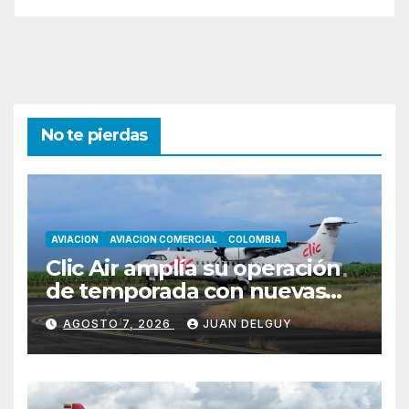
No te pierdas
AVIACION
AVIACION COMERCIAL
COLOMBIA
Clic Air amplía su operación
de temporada con nuevas
rutas hacia Cartagena y Tolú
AGOSTO 7, 2026
JUAN DELGUY