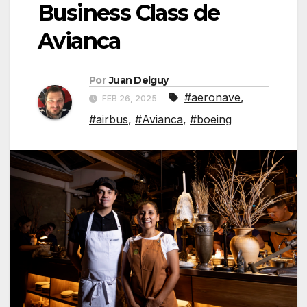
Business Class de
Avianca
Por
Juan Delguy
#aeronave
,
FEB 26, 2025
#airbus
,
#Avianca
,
#boeing