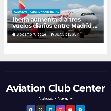
AVIACION
AVIACION COMERCIAL
Iberia aumentará a tres
vuelos diarios entre Madrid y
Menorca durante el invierno
AGOSTO 7, 2026
JUAN DELGUY
Aviation Club Center
Noticias - News ✈