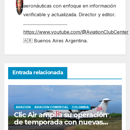
aeronáuticas con enfoque en información
verificable y actualizada. Director y editor.
......................................
https://www.youtube.com/@AviationClubCenter
🇦🇷 Buenos Aires Argentina.
Entrada relacionada
AVIACION
AVIACION COMERCIAL
COLOMBIA
Clic Air amplía su operación
de temporada con nuevas
rutas hacia Cartagena y Tolú