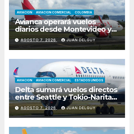
AVIACION
AVIACION COMERCIAL
COLOMBIA
Avianca operará vuelos
diarios desde Montevideo y
Asunción hacia Bogotá
AGOSTO 7, 2026
JUAN DELGUY
AVIACION
AVIACION COMERCIAL
ESTADOS UNIDOS
Delta sumará vuelos directos
entre Seattle y Tokio-Narita
desde marzo de 2027
AGOSTO 7, 2026
JUAN DELGUY