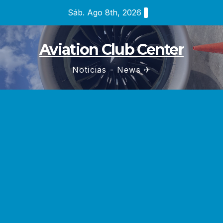
Saltar
Sáb. Ago 8th, 2026
al
contenido
Aviation Club Center
Noticias - News ✈