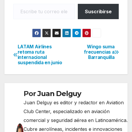
Escribe tu correo electrónico…
Suscribirse
LATAM Airlines
Wingo suma
Navegación
retoma ruta
frecuencias a
internacional
Barranquilla
de
suspendida en junio
entradas
Por
Juan Delguy
Juan Delguy es editor y redactor en Aviation
Club Center, especializado en aviación
comercial y seguridad aérea en Latinoamérica.
Cubre aerolíneas, incidentes e innovaciones