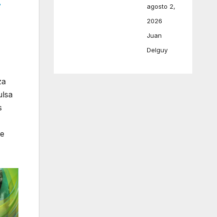
r
agosto 2,
2026
Juan
Delguy
za
ulsa
s
de