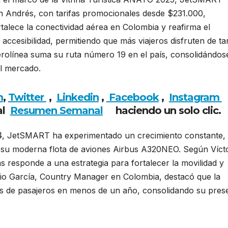
an Andrés, con tarifas promocionales desde $231.000,
ortalece la conectividad aérea en Colombia y reafirma el
accesibilidad, permitiendo que más viajeros disfruten de tar
aerolínea suma su ruta número 19 en el país, consolidándos
l mercado.
m
,
Twitter
,
Linkedin
,
Facebook
,
Insta
gram
al
Resumen Semanal
haciendo un solo clic.
4, JetSMART ha experimentado un crecimiento constante,
y su moderna flota de aviones Airbus A320NEO. Según Víct
 responde a una estrategia para fortalecer la movilidad y
rio García, Country Manager en Colombia, destacó que la
es de pasajeros en menos de un año, consolidando su pres