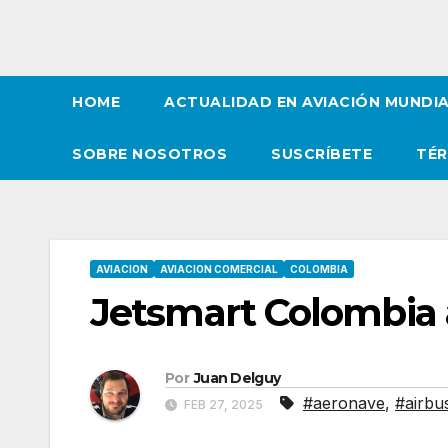
HOME
ACTUALIDAD EN AVIACIÓN MUNDI
SOBRE NOSOTROS
SUSCRÍBETE
TÉR
AVIACION
AVIACION COMERCIAL
COLOMBIA
Jetsmart Colombia 
Por
Juan Delguy
#aeronave
,
#airbu
FEB 27, 2025