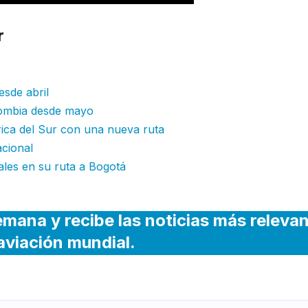
r
: Jetsmart Colombia anuncia una nu
esde abril
olombia desde mayo
rica del Sur con una nueva ruta
acional
ales en su ruta a Bogotá
emana y recibe las noticias más releva
 aviación mundial.