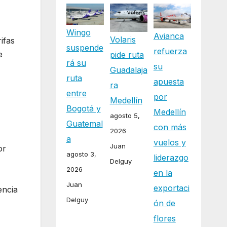
Wingo
Avianca
Volaris
ifas
suspende
refuerza
e
pide ruta
rá su
su
Guadalaja
ruta
apuesta
ra
entre
por
Medellín
Bogotá y
Medellín
agosto 5,
Guatemal
con más
2026
a
vuelos y
Juan
or
agosto 3,
liderazgo
Delguy
2026
en la
Juan
exportaci
encia
Delguy
ón de
flores