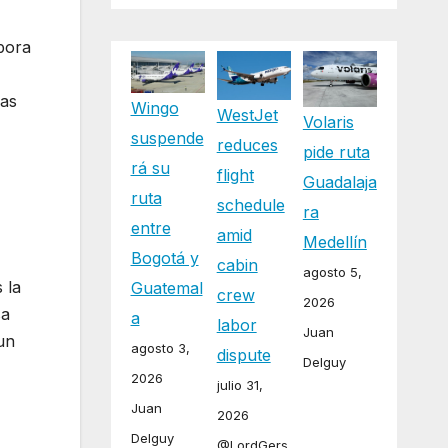
pora
las
Wingo
WestJet
Volaris
suspende
reduces
pide ruta
rá su
flight
Guadalaja
ruta
schedule
ra
entre
amid
Medellín
Bogotá y
cabin
agosto 5,
 la
Guatemal
crew
2026
sa
a
labor
Juan
un
agosto 3,
dispute
Delguy
2026
julio 31,
Juan
2026
Delguy
@LordGers