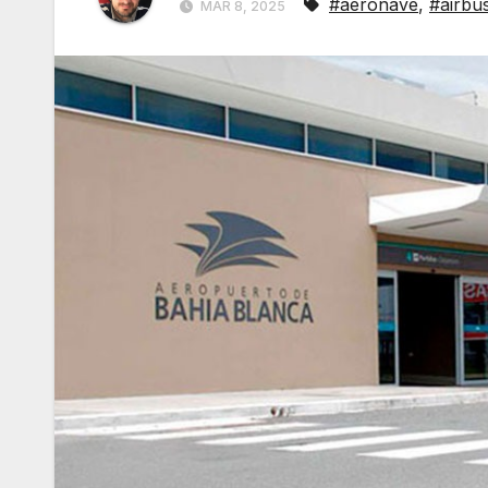
#aeronave
,
#airbu
MAR 8, 2025