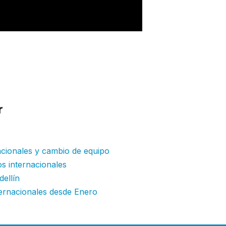
r
:El Aeropuerto Comandante Espora
emporal
acionales y cambio de equipo
os internacionales
dellín
ternacionales desde Enero