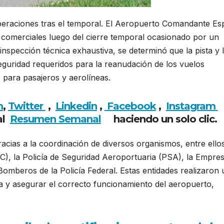
raciones tras el temporal. El Aeropuerto Comandante Es
comerciales luego del cierre temporal ocasionado por un
inspección técnica exhaustiva, se determinó que la pista y 
eguridad requeridos para la reanudación de los vuelos
 para pasajeros y aerolíneas.
m
,
Twitter
,
Linkedin
,
Facebook
,
Insta
gram
al
Resumen Semanal
haciendo un solo clic.
racias a la coordinación de diversos organismos, entre ellos
C), la Policía de Seguridad Aeroportuaria (PSA), la Empre
mberos de la Policía Federal. Estas entidades realizaron 
ra y asegurar el correcto funcionamiento del aeropuerto,