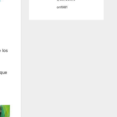
r
on1981
 los
 que