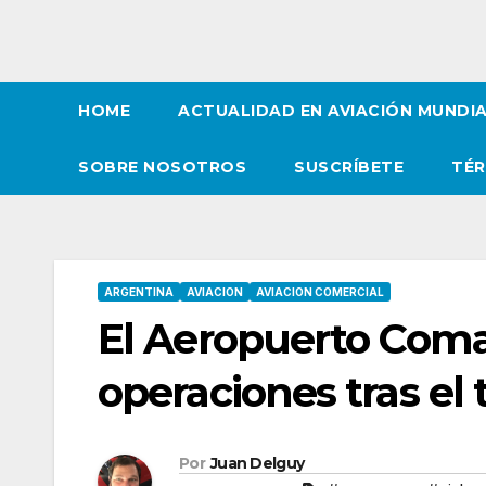
HOME
ACTUALIDAD EN AVIACIÓN MUNDI
SOBRE NOSOTROS
SUSCRÍBETE
TÉR
ARGENTINA
AVIACION
AVIACION COMERCIAL
El Aeropuerto Com
operaciones tras el
Por
Juan Delguy