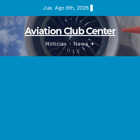
Saltar
Jue. Ago 6th, 2026
al
contenido
Aviation Club Center
Noticias - News ✈