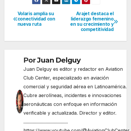
Volaris amplía su
Arajet destaca el
Navegación
conectividad con
liderazgo femenino
nueva ruta
en su crecimiento y
de
competitividad
entradas
Por
Juan Delguy
Juan Delguy es editor y redactor en Aviation
Club Center, especializado en aviación
comercial y seguridad aérea en Latinoamérica.
Cubre aerolíneas, incidentes e innovaciones
aeronáuticas con enfoque en información
verificable y actualizada. Director y editor.
......................................
https://www.youtube.com/@AviationClubCenter