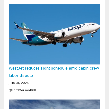
WestJet reduces flight schedule amid cabin crew
labor dispute
julio 31, 2026
@LordGerson1981