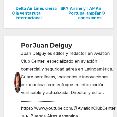
Delta Air Lines cierra
SKY Airline y TAP Air
Navegación
la venta ruta
Portugal amplían
internacional
conexiones
de
entradas
Por
Juan Delguy
Juan Delguy es editor y redactor en Aviation
Club Center, especializado en aviación
comercial y seguridad aérea en Latinoamérica.
Cubre aerolíneas, incidentes e innovaciones
aeronáuticas con enfoque en información
verificable y actualizada. Director y editor.
......................................
https://www.youtube.com/@AviationClubCenter
🇦🇷 Buenos Aires Argentina.