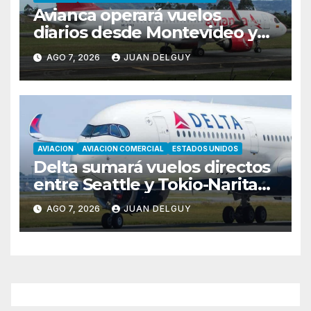
Avianca operará vuelos
diarios desde Montevideo y
Asunción hacia Bogotá
AGO 7, 2026
JUAN DELGUY
AVIACION
AVIACION COMERCIAL
ESTADOS UNIDOS
Delta sumará vuelos directos
entre Seattle y Tokio-Narita
desde marzo de 2027
AGO 7, 2026
JUAN DELGUY