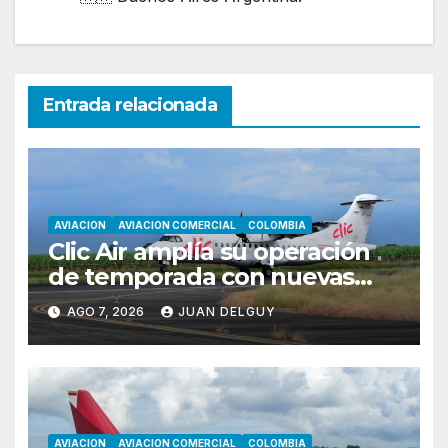
Entrada relacionada
AVIACION
AVIACION COMERCIAL
COLOMBIA
Clic Air amplía su operación
de temporada con nuevas
rutas hacia Cartagena y Tolú
AGO 7, 2026
JUAN DELGUY
AVIACION
AVIACION COMERCIAL
COLOMBIA