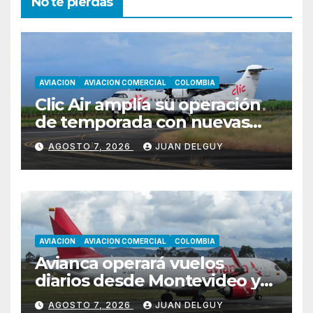
No te pierdas
AVIACION
AVIACION COMERCIAL
COLOMBIA
Clic Air amplía su operación
de temporada con nuevas
rutas hacia Cartagena y Tolú
AGOSTO 7, 2026
JUAN DELGUY
AVIACION
AVIACION COMERCIAL
COLOMBIA
Avianca operará vuelos
diarios desde Montevideo y
Asunción hacia Bogotá
AGOSTO 7, 2026
JUAN DELGUY