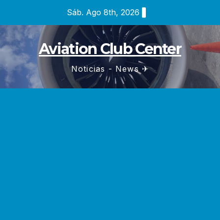
Saltar
Sáb. Ago 8th, 2026
al
contenido
Aviation Club Center
Noticias - News ✈