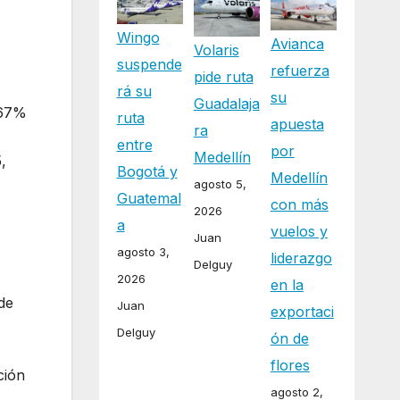
Wingo
Avianca
Volaris
suspende
refuerza
pide ruta
rá su
su
Guadalaja
 67%
ruta
apuesta
ra
entre
por
Medellín
,
Bogotá y
Medellín
agosto 5,
Guatemal
con más
2026
a
vuelos y
Juan
agosto 3,
liderazgo
Delguy
2026
en la
de
Juan
exportaci
Delguy
ón de
flores
ción
agosto 2,