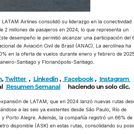
. LATAM Airlines consolidó su liderazgo en la conectividad
de 2 millones de pasajeros en 2024, lo que representa un
 Este desempeño le permitió alcanzar una participación del
ional de Aviación Civil de Brasil (ANAC). La aerolínea ha
0% en la oferta de vuelos durante enero y febrero de 2025
aneiro-Santiago y Florianópolis-Santiago.
m
,
Twitter
,
Linkedin
,
Facebook
,
Insta
gram
al
Resumen Semanal
haciendo un solo clic.
 expansión de LATAM, que en 2024 lanzó nuevas rutas des
mándose a las seis ya existentes desde São Paulo, Río de
is y Porto Alegre. Además, la compañía registró un 66% de
metro disponible (ASK) en estas rutas, consolidando su posi