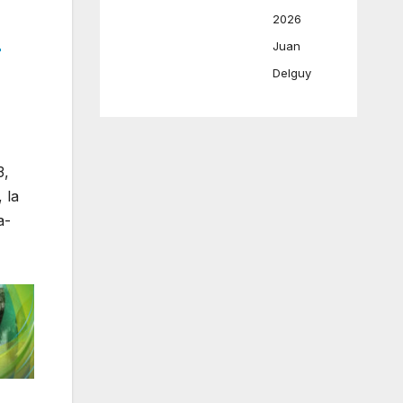
2026
Juan
r
Delguy
3,
 la
a-