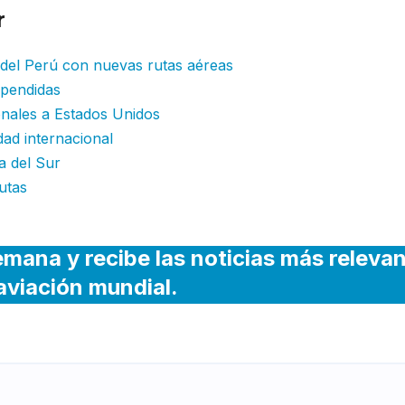
r
:
r del Perú con nuevas rutas aéreas
spendidas
onales a Estados Unidos
dad internacional
a del Sur
utas
emana y recibe las noticias más releva
 aviación mundial.