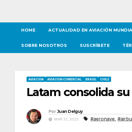
HOME
ACTUALIDAD EN AVIACIÓN MUNDI
SOBRE NOSOTROS
SUSCRÍBETE
TÉR
AVIACION
AVIACION COMERCIAL
BRASIL
CHILE
Latam consolida su 
Por
Juan Delguy
#aeronave
,
#airbu
MAR 21, 2025