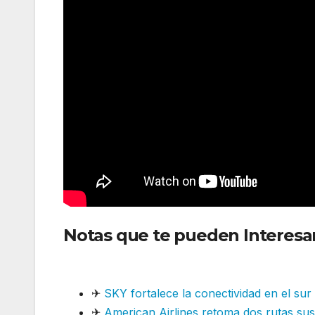
Notas que te pueden Interesa
operativos en América del sur
✈
SKY fortalece la conectividad en el su
✈
American Airlines retoma dos rutas su