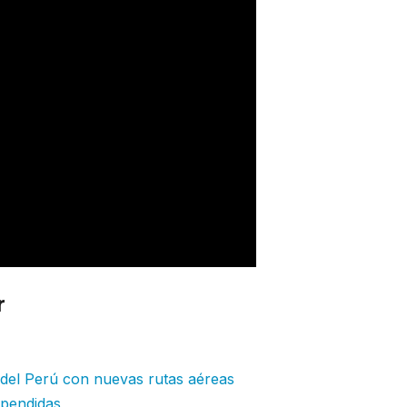
r
: British Airways implementa cambio
 desde hoy
r del Perú con nuevas rutas aéreas
spendidas