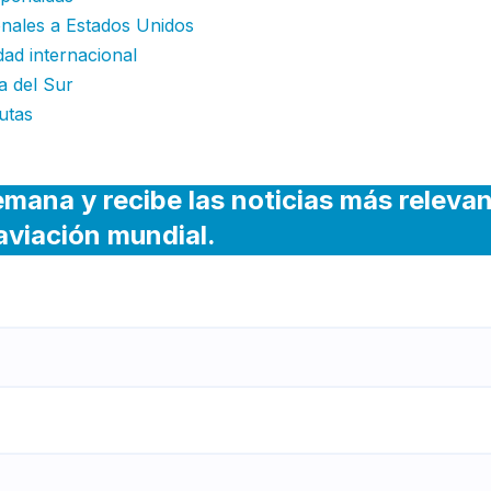
onales a Estados Unidos
dad internacional
a del Sur
utas
emana y recibe las noticias más releva
 aviación mundial.