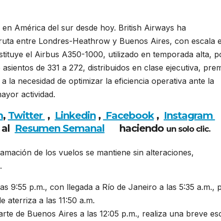
 en América del sur desde hoy. British Airways ha
 ruta entre Londres-Heathrow y Buenos Aires, con escala 
ustituye el Airbus A350-1000, utilizado en temporada alta, 
asientos de 331 a 272, distribuidos en clase ejecutiva, pr
la necesidad de optimizar la eficiencia operativa ante la
ayor actividad.
m
,
Twitter
,
Linkedin
,
Facebook
,
Insta
gram
 al
Resumen Semanal
haciendo
un solo clic.
amación de los vuelos se mantiene sin alteraciones,
.
 9:55 p.m., con llegada a Río de Janeiro a las 5:35 a.m., 
 aterriza a las 11:50 a.m.
rte de Buenos Aires a las 12:05 p.m., realiza una breve es