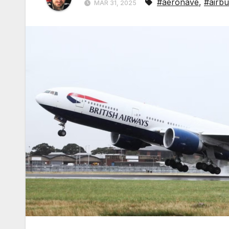
#aeronave
,
#airbu
MAR 31, 2025