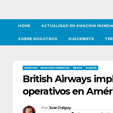
HOME
ACTUALIDAD EN AVIACIÓN MUNDI
SOBRE NOSOTROS
SUSCRÍBETE
TÉR
AVIACION
AVIACION COMERCIAL
BRASIL
EUROPA
British Airways im
operativos en Améri
Por
Juan Delguy