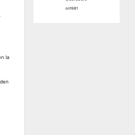
on1981
r
en la
eden