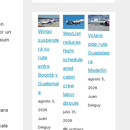
en
Wingo
por un
WestJet
Volaris
emium
suspende
reduces
pide ruta
rá su
flight
Guadalaja
ruta
schedule
ra
entre
amid
Medellín
Bogotá y
cabin
agosto 5,
Guatemal
crew
2026
a
labor
Juan
agosto 3,
dispute
Delguy
para
2026
julio 31,
Juan
2026
cala
Delguy
@LordGers