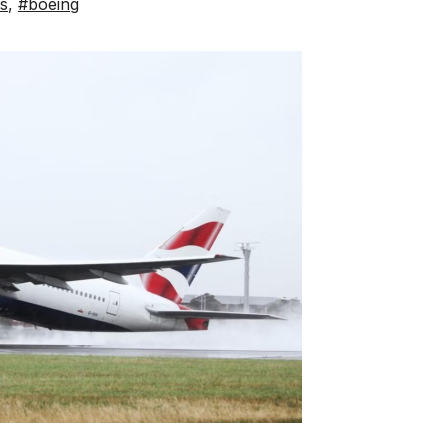
s
,
#boeing