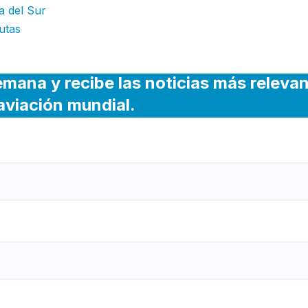
a del Sur
utas
emana y recibe las noticias más releva
 aviación mundial.