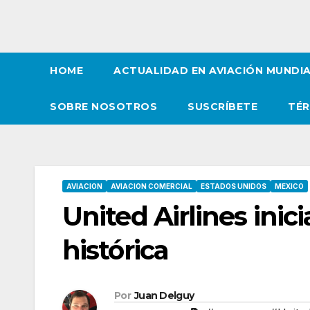
HOME
ACTUALIDAD EN AVIACIÓN MUNDI
SOBRE NOSOTROS
SUSCRÍBETE
TÉR
AVIACION
AVIACION COMERCIAL
ESTADOS UNIDOS
MEXICO
United Airlines inic
histórica
Por
Juan Delguy