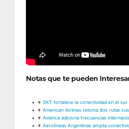
Notas que te pueden Interesa
una ruta histórica
✈
SKY fortalece la conectividad en el su
✈
American Airlines retoma dos rutas su
✈
Avianca adiciona frecuencias internaci
✈
Aerolíneas Argentinas amplia conectivi