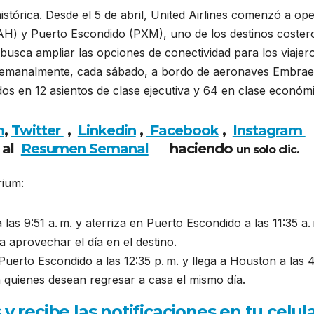
histórica. Desde el 5 de abril, United Airlines comenzó a op
AH) y Puerto Escondido (PXM), uno de los destinos coster
usca ampliar las opciones de conectividad para los viajer
 semanalmente, cada sábado, a bordo de aeronaves Embrae
dos en 12 asientos de clase ejecutiva y 64 en clase económi
m
,
Twitter
,
Linkedin
,
Facebook
,
Insta
gram
 al
Resumen Semanal
haciendo
un solo clic.
rium:
s 9:51 a. m. y aterriza en Puerto Escondido a las 11:35 a. 
 aprovechar el día en el destino.
uerto Escondido a las 12:35 p. m. y llega a Houston a las 
a quienes desean regresar a casa el mismo día.
recibe las notificaciones en tu celul