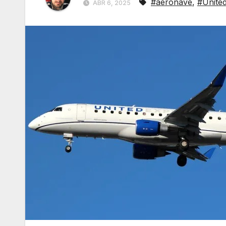
#aeronave
,
#United
ABR 6, 2025