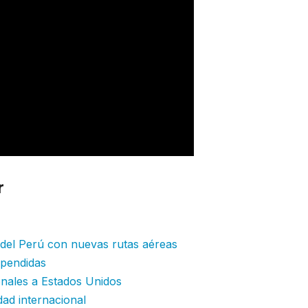
r
: United Airlines inicia operaciones en
r del Perú con nuevas rutas aéreas
spendidas
onales a Estados Unidos
dad internacional