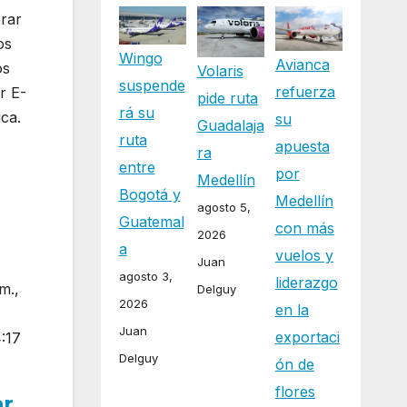
erar
os
Wingo
Avianca
os
Volaris
suspende
refuerza
r E-
pide ruta
rá su
ca.
su
Guadalaja
ruta
apuesta
ra
entre
por
Medellín
Bogotá y
Medellín
agosto 5,
Guatemal
con más
2026
a
vuelos y
Juan
agosto 3,
liderazgo
m.,
Delguy
2026
en la
Juan
exportaci
4:17
Delguy
ón de
flores
ar