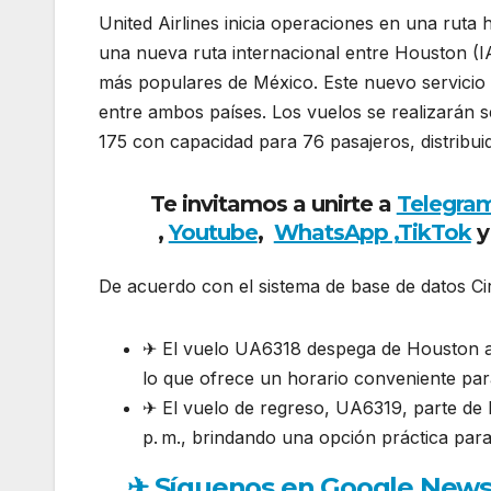
United Airlines inicia operaciones en una ruta 
una nueva ruta internacional entre Houston (I
más populares de México. Este nuevo servicio b
entre ambos países. Los vuelos se realizarán
175 con capacidad para 76 pasajeros, distribui
Te invitamos a unirte a
Telegra
,
Youtube
,
WhatsApp ,
TikTok
y
De acuerdo con el sistema de base de datos Ci
✈ El vuelo UA6318 despega de Houston a la
lo que ofrece un horario conveniente para
✈ El vuelo de regreso, UA6319, parte de P
p. m., brindando una opción práctica par
✈ Síguenos en Google News y 