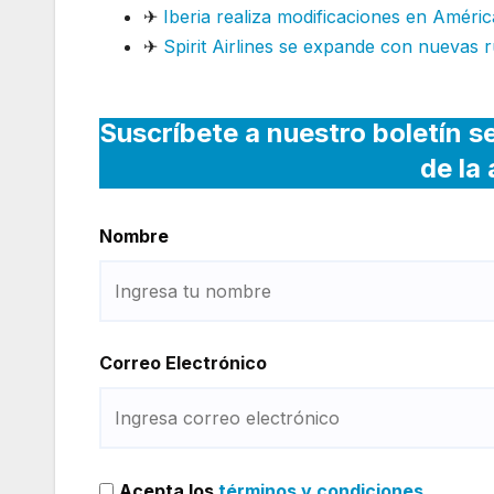
✈
Iberia realiza modificaciones en Améric
✈
Spirit Airlines se expande con nuevas r
Suscríbete a nuestro boletín s
de la
Nombre
Correo Electrónico
Acepta los
términos y condiciones