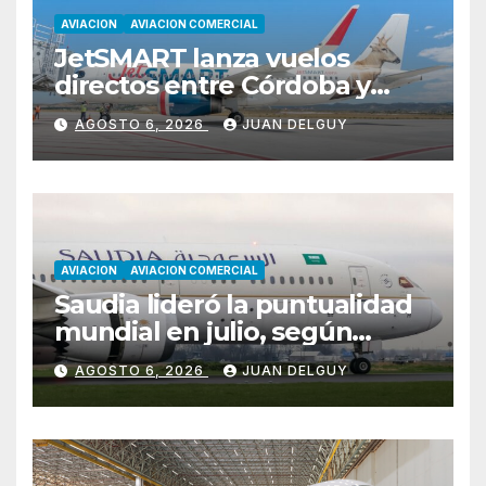
AVIACION
AVIACION COMERCIAL
JetSMART lanza vuelos
directos entre Córdoba y
Florianópolis
AGOSTO 6, 2026
JUAN DELGUY
AVIACION
AVIACION COMERCIAL
Saudia lideró la puntualidad
mundial en julio, según
Cirium
AGOSTO 6, 2026
JUAN DELGUY