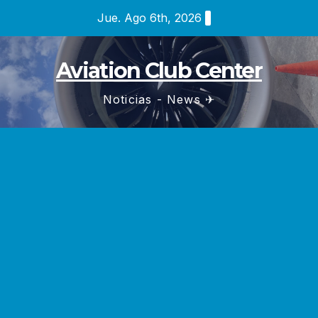
Saltar
Jue. Ago 6th, 2026
al
contenido
Aviation Club Center
Noticias - News ✈