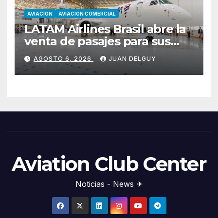
AVIACION
AVIACION COMERCIAL
LATAM Airlines Brasil abre la
venta de pasajes para sus
nuevos Embraer E195-E2 y
AGOSTO 6, 2026
JUAN DELGUY
anuncia la expansión de su
red
Aviation Club Center
Noticias - News ✈