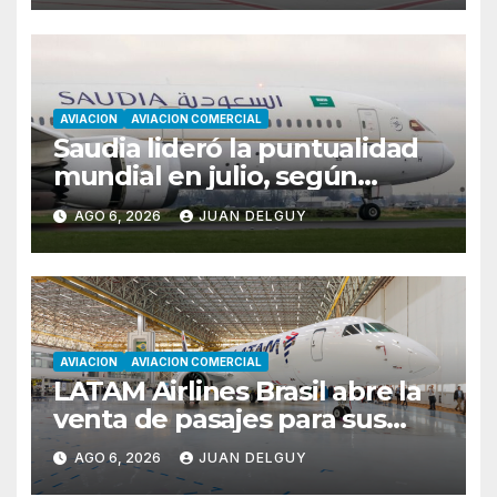
AVIACION
AVIACION COMERCIAL
Saudia lideró la puntualidad
mundial en julio, según
Cirium
AGO 6, 2026
JUAN DELGUY
AVIACION
AVIACION COMERCIAL
LATAM Airlines Brasil abre la
venta de pasajes para sus
nuevos Embraer E195-E2 y
AGO 6, 2026
JUAN DELGUY
anuncia la expansión de su