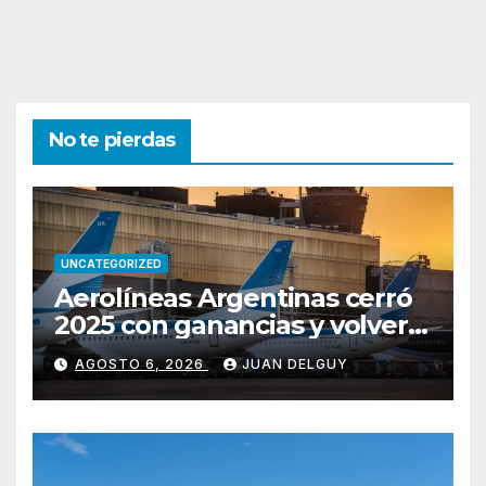
No te pierdas
UNCATEGORIZED
Aerolíneas Argentinas cerró
2025 con ganancias y volverá
a pagar impuesto a las
AGOSTO 6, 2026
JUAN DELGUY
ganancias