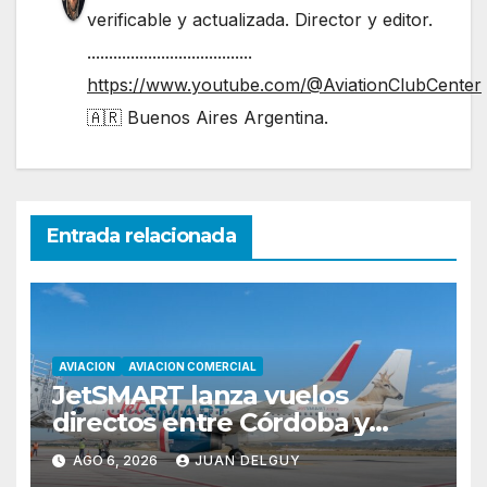
verificable y actualizada. Director y editor.
......................................
https://www.youtube.com/@AviationClubCenter
🇦🇷 Buenos Aires Argentina.
Entrada relacionada
AVIACION
AVIACION COMERCIAL
JetSMART lanza vuelos
directos entre Córdoba y
Florianópolis
AGO 6, 2026
JUAN DELGUY