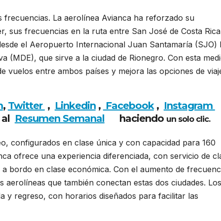
frecuencias. La aerolínea Avianca ha reforzado su
er, sus frecuencias en la ruta entre San José de Costa Rica
 desde el Aeropuerto Internacional Juan Santamaría (SJO) 
a (MDE), que sirve a la ciudad de Rionegro. Con esta medi
de vuelos entre ambos países y mejora las opciones de viaj
m
,
Twitter
,
Linkedin
,
Facebook
,
Insta
gram
 al
Resumen Semanal
haciendo
un solo clic.
o, configurados en clase única y con capacidad para 160
nca ofrece una experiencia diferenciada, con servicio de cl
os a bordo en clase económica. Con el aumento de frecuenc
as aerolíneas que también conectan estas dos ciudades. Lo
 y regreso, con horarios diseñados para facilitar las