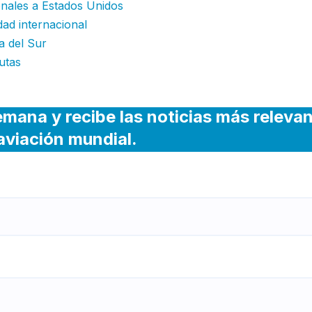
onales a Estados Unidos
dad internacional
a del Sur
utas
emana y recibe las noticias más releva
 aviación mundial.