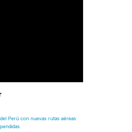
r
: Avianca consolida el mercado sum
r del Perú con nuevas rutas aéreas
spendidas