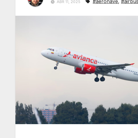
#aeronave
,
#airbu
ABR 11, 2025