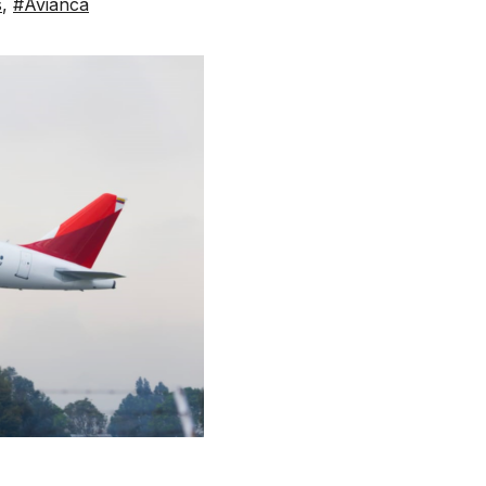
s
,
#Avianca