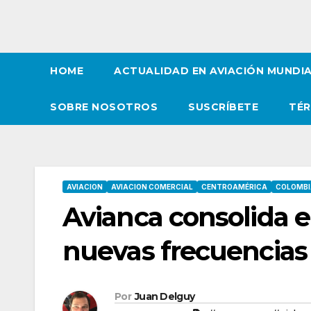
HOME
ACTUALIDAD EN AVIACIÓN MUNDI
SOBRE NOSOTROS
SUSCRÍBETE
TÉR
AVIACION
AVIACION COMERCIAL
CENTROAMÉRICA
COLOMBI
Avianca consolida
nuevas frecuencias
Por
Juan Delguy