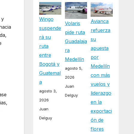
 y
Wingo
Avianca
Volaris
hacia
suspende
refuerza
pide ruta
da,
rá su
su
Guadalaja
e
ruta
apuesta
ra
entre
por
Medellín
Bogotá y
Medellín
agosto 5,
Guatemal
con más
2026
a
vuelos y
Juan
agosto 3,
liderazgo
ase
Delguy
2026
en la
ias,
Juan
s
exportaci
Delguy
ón de
flores