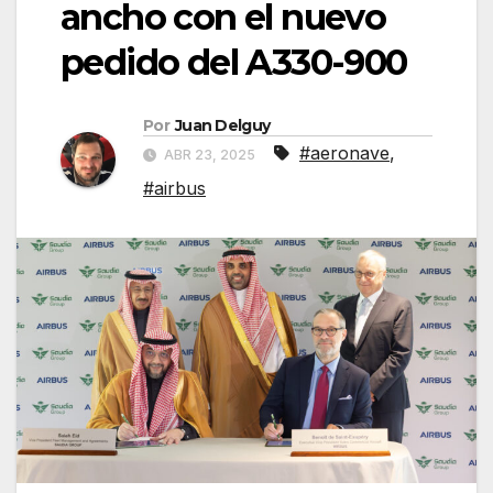
ancho con el nuevo
pedido del A330-900
Por
Juan Delguy
#aeronave
,
ABR 23, 2025
#airbus