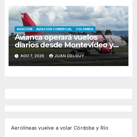
AVIACION
AVIACION COMERCIAL
COLOMBIA
Avianca operará vuelos
diarios desde Montevideo y
Asunción hacia Bogotá
AGO 7, 2026
JUAN DELGUY
Aerolíneas vuelve a volar Córdoba y Río