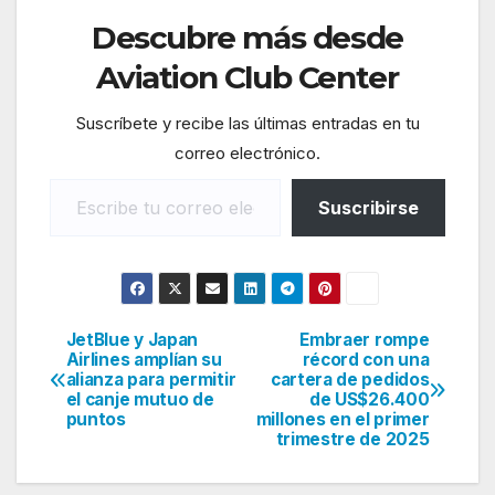
Descubre más desde
Aviation Club Center
Suscríbete y recibe las últimas entradas en tu
correo electrónico.
Escribe tu correo electrónico…
Suscribirse
JetBlue y Japan
Embraer rompe
Navegación
Airlines amplían su
récord con una
alianza para permitir
cartera de pedidos
de
el canje mutuo de
de US$26.400
puntos
millones en el primer
entradas
trimestre de 2025