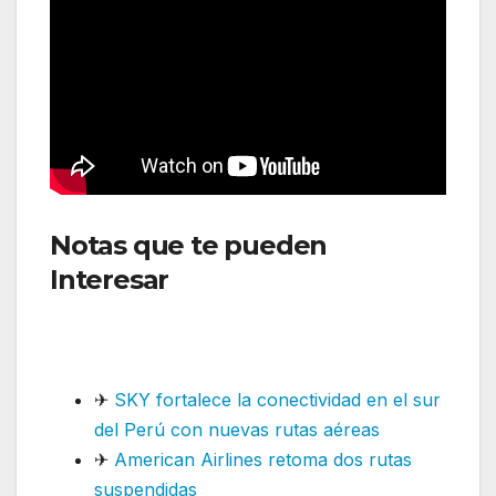
Notas que te pueden
Interesar
: Flyadeal incorporará
aviones de fuselaje ancho con
el nuevo pedido del A330-900
✈
SKY fortalece la conectividad en el sur
del Perú con nuevas rutas aéreas
✈
American Airlines retoma dos rutas
suspendidas