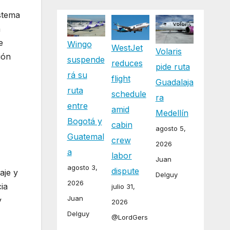
stema
a
e
Wingo
WestJet
Volaris
ión
suspende
reduces
pide ruta
rá su
flight
Guadalaja
ruta
schedule
ra
entre
amid
Medellín
Bogotá y
cabin
agosto 5,
Guatemal
crew
2026
a
labor
Juan
agosto 3,
dispute
aje y
Delguy
2026
ia
julio 31,
Juan
y
2026
Delguy
@LordGers