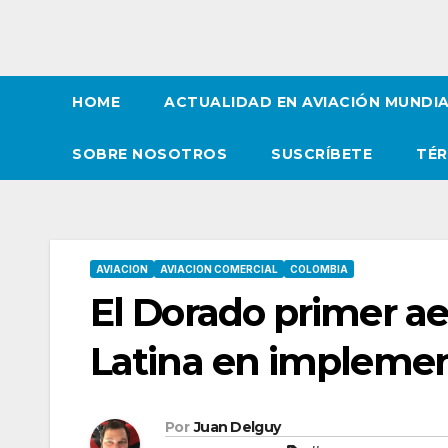
HOME
ACTUALIDAD EN AVIACIÓN MUNDI
SOBRE NOSOTROS
SUSCRÍBETE
TÉR
AVIACION
AVIACION COMERCIAL
COLOMBIA
El Dorado primer a
Latina en implemen
Por
Juan Delguy