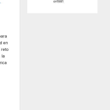
on1981
r
para
ad en
 reto
 la
rica