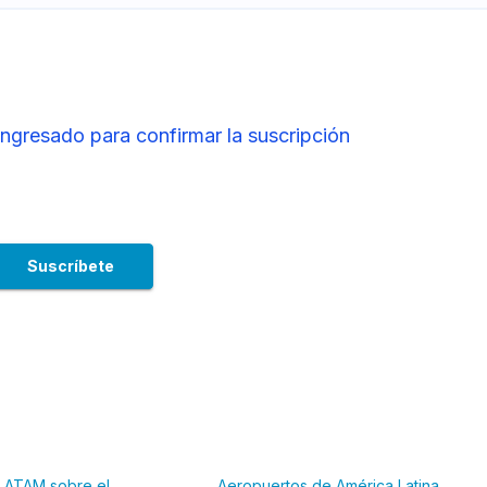
ingresado para confirmar la suscripción
 LATAM sobre el
Aeropuertos de América Latina