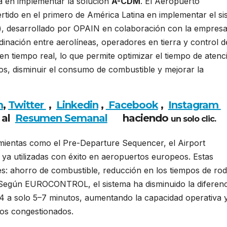
a en implementar la solución
A-CDM
. El Aeropuerto
rtido en el primero de América Latina en implementar el si
), desarrollado por OPAIN en colaboración con la empres
dinación entre aerolíneas, operadores en tierra y control d
en tiempo real, lo que permite optimizar el tiempo de atenc
os, disminuir el consumo de combustible y mejorar la
m
,
Twitter
,
Linkedin
,
Facebook
,
Insta
gram
 al
Resumen Semanal
haciendo
un solo clic.
mientas como el Pre-Departure Sequencer, el Airport
a utilizadas con éxito en aeropuertos europeos. Estas
s: ahorro de combustible, reducción en los tiempos de rod
 Según EUROCONTROL, el sistema ha disminuido la diferenc
e 14 a solo 5–7 minutos, aumentando la capacidad operativa 
eos congestionados.