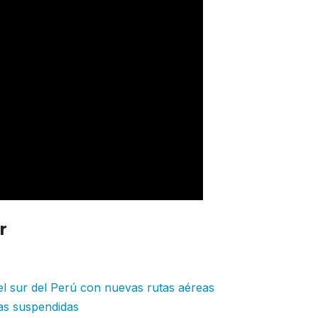
r
El Dorado primer aeropuerto de
r la solución A-CDM
el sur del Perú con nuevas rutas aéreas
as suspendidas