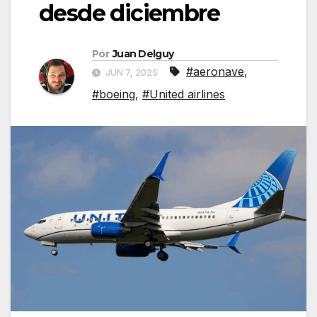
desde diciembre
Por
Juan Delguy
#aeronave
,
JUN 7, 2025
#boeing
,
#United airlines