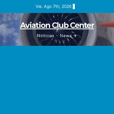
Saltar
Vie. Ago 7th, 2026
al
contenido
Aviation Club Center
Noticias - News ✈