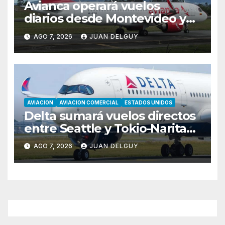
Avianca operará vuelos
diarios desde Montevideo y
Asunción hacia Bogotá
AGO 7, 2026
JUAN DELGUY
AVIACION
AVIACION COMERCIAL
ESTADOS UNIDOS
Delta sumará vuelos directos
entre Seattle y Tokio-Narita
desde marzo de 2027
AGO 7, 2026
JUAN DELGUY