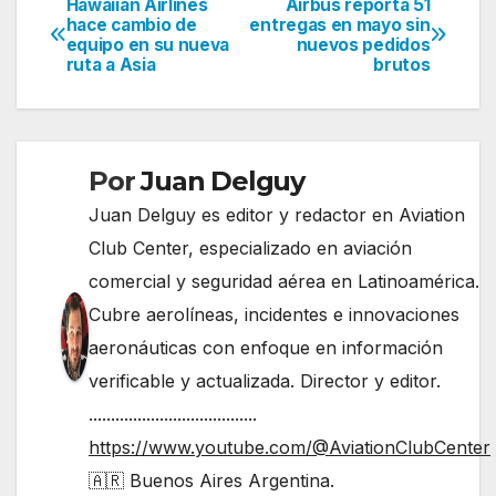
Hawaiian Airlines
Airbus reporta 51
Navegación
hace cambio de
entregas en mayo sin
equipo en su nueva
nuevos pedidos
de
ruta a Asia
brutos
entradas
Por
Juan Delguy
Juan Delguy es editor y redactor en Aviation
Club Center, especializado en aviación
comercial y seguridad aérea en Latinoamérica.
Cubre aerolíneas, incidentes e innovaciones
aeronáuticas con enfoque en información
verificable y actualizada. Director y editor.
......................................
https://www.youtube.com/@AviationClubCenter
🇦🇷 Buenos Aires Argentina.