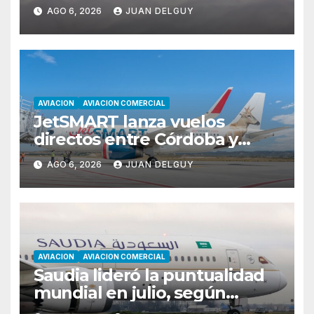
Miami y Montevideo con
AGO 6, 2026
JUAN DELGUY
vuelos diarios
AVIACION
AVIACION COMERCIAL
JetSMART lanza vuelos
directos entre Córdoba y
Florianópolis
AGO 6, 2026
JUAN DELGUY
AVIACION
AVIACION COMERCIAL
Saudia lideró la puntualidad
mundial en julio, según
Cirium