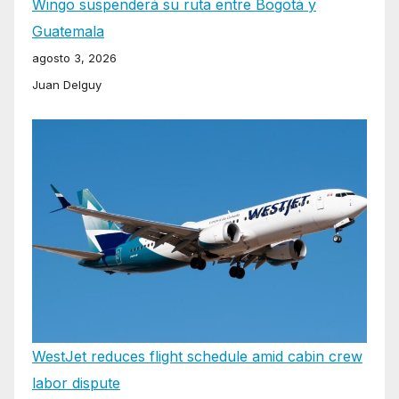
Wingo suspenderá su ruta entre Bogotá y
Guatemala
agosto 3, 2026
Juan Delguy
WestJet reduces flight schedule amid cabin crew
labor dispute