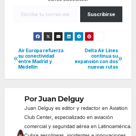
Escribe tu correo electrónico…
Suscribirse
Air Europa refuerza
Delta Air Lines
Navegación
su conectividad
continua su
entre Madrid y
expansión con dos
de
Medellín
nuevas rutas
entradas
Por
Juan Delguy
Juan Delguy es editor y redactor en Aviation
Club Center, especializado en aviación
comercial y seguridad aérea en Latinoamérica.
Cubre aerolíneas, incidentes e innovaciones