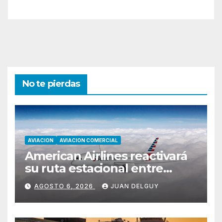
No te pierdas
AVIACION
AVIACION COMERCIAL
American Airlines reactivará
su ruta estacional entre
Miami y Montevideo con
AGOSTO 6, 2026
JUAN DELGUY
vuelos diarios