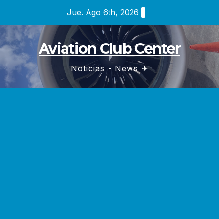
Saltar
Jue. Ago 6th, 2026
al
contenido
Aviation Club Center
Noticias - News ✈