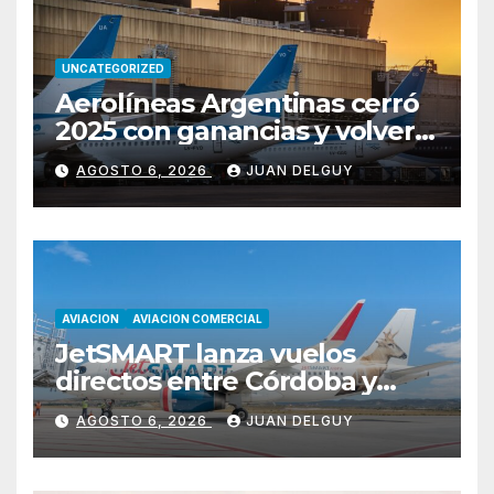
UNCATEGORIZED
Aerolíneas Argentinas cerró
2025 con ganancias y volverá
a pagar impuesto a las
AGOSTO 6, 2026
JUAN DELGUY
ganancias
AVIACION
AVIACION COMERCIAL
JetSMART lanza vuelos
directos entre Córdoba y
Florianópolis
AGOSTO 6, 2026
JUAN DELGUY