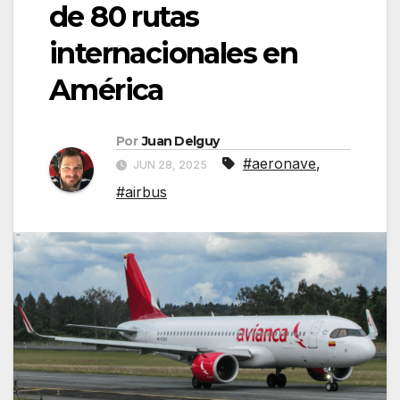
de 80 rutas
internacionales en
América
Por
Juan Delguy
#aeronave
,
JUN 28, 2025
#airbus