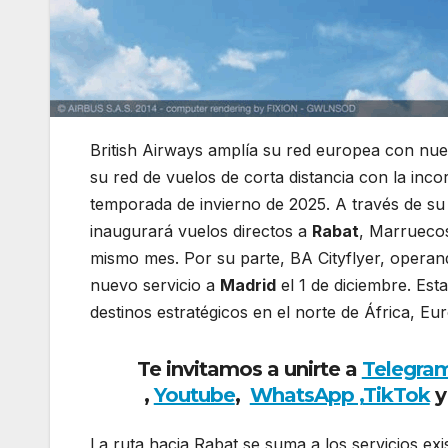
British Airways amplía su red europea con nue
su red de vuelos de corta distancia con la in
temporada de invierno de 2025. A través de su f
inaugurará vuelos directos a
Rabat
, Marruecos
mismo mes. Por su parte, BA Cityflyer, operand
nuevo servicio a
Madrid
el 1 de diciembre. Est
destinos estratégicos en el norte de África, Eu
Te invitamos a unirte a
Telegra
,
Youtube
,
WhatsApp ,
TikTok
y
La ruta hacia Rabat se suma a los servicios ex