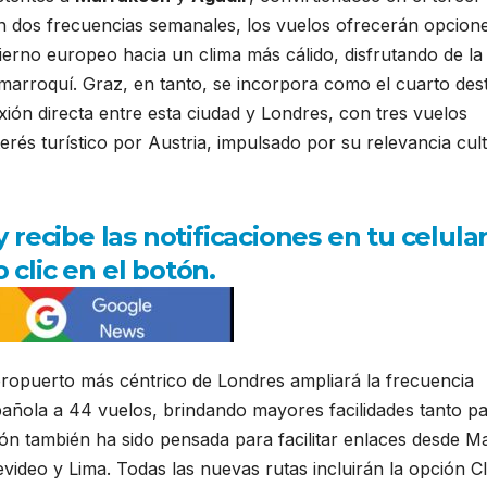
n dos frecuencias semanales, los vuelos ofrecerán opcion
ierno europeo hacia un clima más cálido, disfrutando de la 
l marroquí. Graz, en tanto, se incorpora como el cuarto des
xión directa entre esta ciudad y Londres, con tres vuelos
rés turístico por Austria, impulsado por su relevancia cult
ecibe las notificaciones en tu celula
 clic en el botón.
aeropuerto más céntrico de Londres ampliará la frecuencia
española a 44 vuelos, brindando mayores facilidades tanto p
ón también ha sido pensada para facilitar enlaces desde M
deo y Lima. Todas las nuevas rutas incluirán la opción C