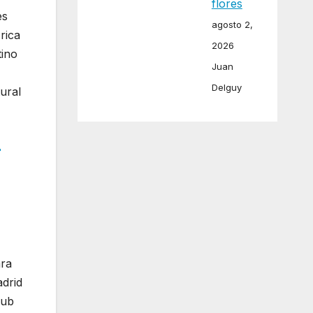
flores
es
agosto 2,
rica
2026
tino
Juan
Delguy
ural
r
ara
adrid
lub