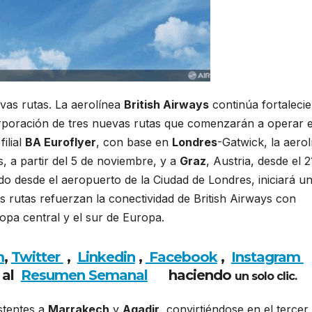
vas rutas. La aerolínea
British Airways
continúa fortaleci
corporación de tres nuevas rutas que comenzarán a operar e
ilial
BA Euroflyer
, con base en
Londres
-Gatwick, la aerol
, a partir del 5 de noviembre, y a
Graz
, Austria, desde el 2
o desde el aeropuerto de la Ciudad de Londres, iniciará u
as rutas refuerzan la conectividad de British Airways con
ropa central y el sur de Europa.
m
,
Twitter
,
Linkedin
,
Facebook
,
Insta
gram
 al
Resumen Semanal
haciendo
un solo clic.
istentes a
Marrakech
y
Agadir
, convirtiéndose en el tercer