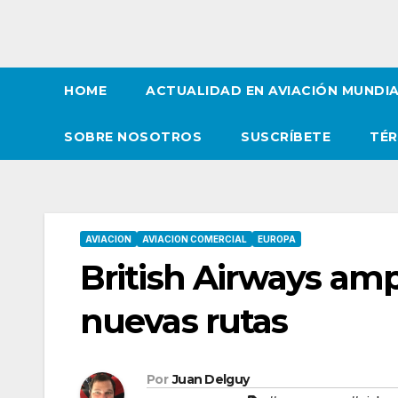
HOME
ACTUALIDAD EN AVIACIÓN MUNDI
SOBRE NOSOTROS
SUSCRÍBETE
TÉR
AVIACION
AVIACION COMERCIAL
EUROPA
British Airways amp
nuevas rutas
Por
Juan Delguy