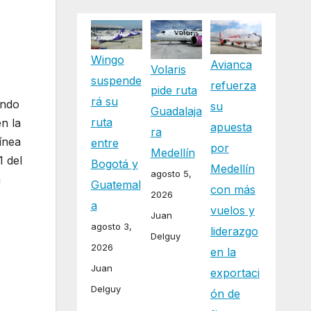
Wingo
Avianca
Volaris
suspende
refuerza
pide ruta
rá su
endo
su
Guadalaja
ruta
n la
apuesta
ra
ínea
entre
por
Medellín
1 del
Bogotá y
Medellín
agosto 5,
n
Guatemal
con más
2026
a
vuelos y
Juan
agosto 3,
liderazgo
Delguy
2026
en la
Juan
exportaci
Delguy
ón de