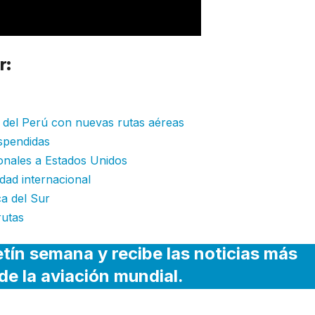
r:
British Airways amplía su red europ
r del Perú con nuevas rutas aéreas
spendidas
ionales a Estados Unidos
dad internacional
ca del Sur
rutas
etín semana y recibe las noticias más
de la aviación mundial.