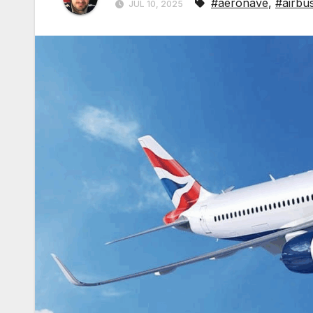
#aeronave
,
#airbu
JUL 10, 2025