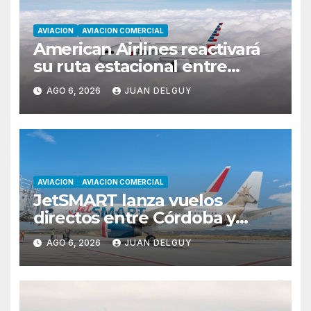
AVIACION
AVIACION COMERCIAL
American Airlines reactivará
su ruta estacional entre
Miami y Montevideo con
AGO 6, 2026
JUAN DELGUY
vuelos diarios
AVIACION
AVIACION COMERCIAL
JetSMART lanza vuelos
directos entre Córdoba y
Florianópolis
AGO 6, 2026
JUAN DELGUY