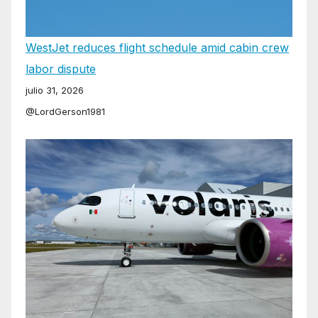
WestJet reduces flight schedule amid cabin crew
labor dispute
julio 31, 2026
@LordGerson1981