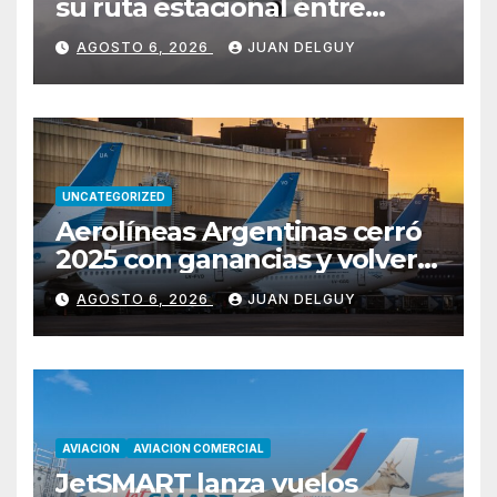
su ruta estacional entre
Miami y Montevideo con
AGOSTO 6, 2026
JUAN DELGUY
vuelos diarios
UNCATEGORIZED
Aerolíneas Argentinas cerró
2025 con ganancias y volverá
a pagar impuesto a las
AGOSTO 6, 2026
JUAN DELGUY
ganancias
AVIACION
AVIACION COMERCIAL
JetSMART lanza vuelos