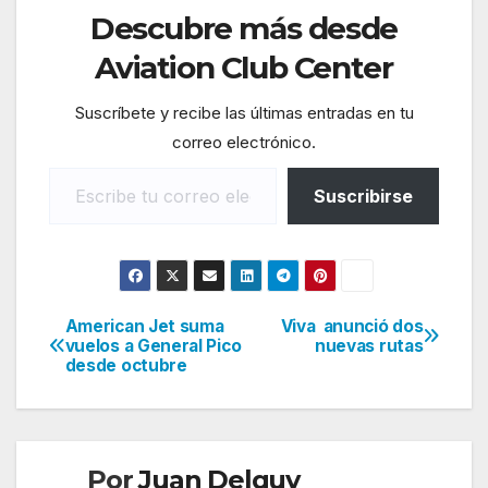
Descubre más desde
Aviation Club Center
Suscríbete y recibe las últimas entradas en tu
correo electrónico.
Escribe tu correo electrónico…
Suscribirse
American Jet suma
Viva anunció dos
Navegación
vuelos a General Pico
nuevas rutas
desde octubre
de
entradas
Por
Juan Delguy