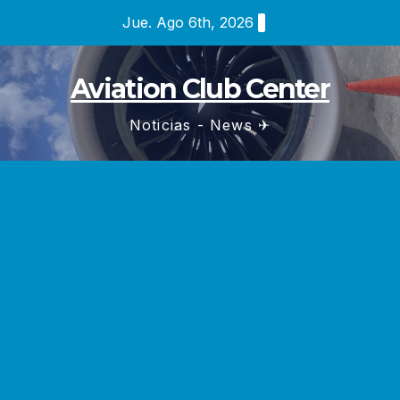
Saltar
Jue. Ago 6th, 2026
al
contenido
Aviation Club Center
Noticias - News ✈