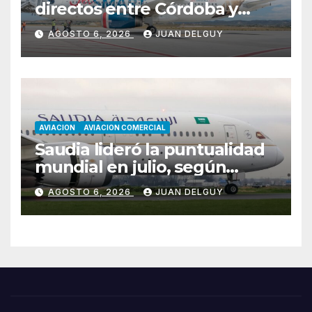
directos entre Córdoba y
Florianópolis
AGOSTO 6, 2026
JUAN DELGUY
AVIACION
AVIACION COMERCIAL
Saudia lideró la puntualidad
mundial en julio, según
Cirium
AGOSTO 6, 2026
JUAN DELGUY