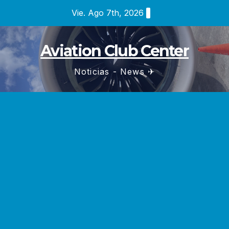
Saltar
Vie. Ago 7th, 2026
al
contenido
Aviation Club Center
Noticias - News ✈