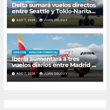
Delta sumará vuelos directos
entre Seattle y Tokio-Narita
desde marzo de 2027
AGO 7, 2026
JUAN DELGUY
AVIACION
AVIACION COMERCIAL
Iberia aumentará a tres
vuelos diarios entre Madrid y
Menorca durante el invierno
AGO 7, 2026
JUAN DELGUY