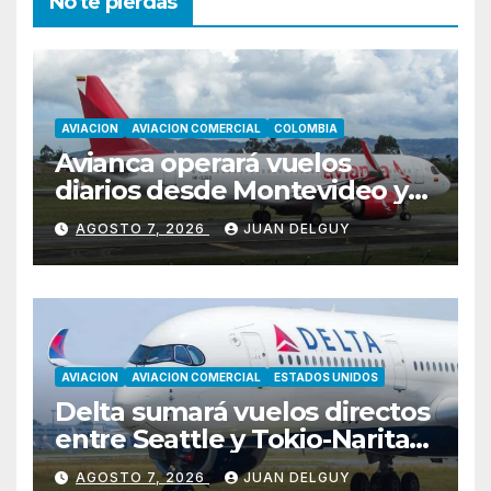
No te pierdas
AVIACION
AVIACION COMERCIAL
COLOMBIA
Avianca operará vuelos
diarios desde Montevideo y
Asunción hacia Bogotá
AGOSTO 7, 2026
JUAN DELGUY
AVIACION
AVIACION COMERCIAL
ESTADOS UNIDOS
Delta sumará vuelos directos
entre Seattle y Tokio-Narita
desde marzo de 2027
AGOSTO 7, 2026
JUAN DELGUY