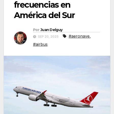
frecuencias en
América del Sur
Por
Juan Delguy
#aeronave
,
SEP 20, 2025
#airbus