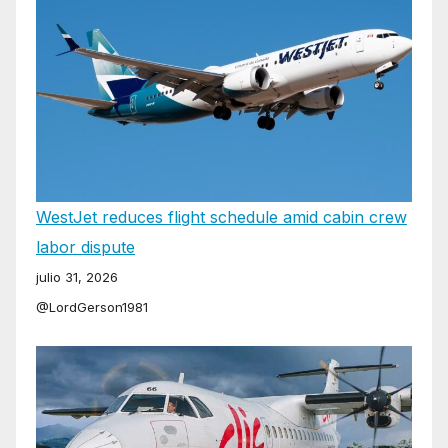
WestJet reduces flight schedule amid cabin crew
labor dispute
julio 31, 2026
@LordGerson1981