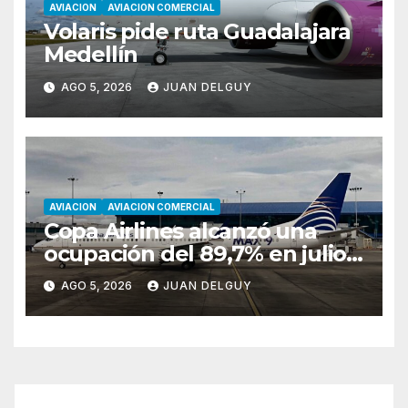
AVIACION
AVIACION COMERCIAL
Volaris pide ruta Guadalajara
Medellín
AGO 5, 2026
JUAN DELGUY
AVIACION
AVIACION COMERCIAL
Copa Airlines alcanzó una
ocupación del 89,7% en julio
tras aumentar un 17,4% su
AGO 5, 2026
JUAN DELGUY
tráfico de pasajeros