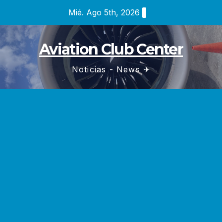
Saltar
Mié. Ago 5th, 2026
al
contenido
Aviation Club Center
Noticias - News ✈