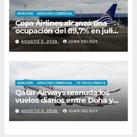
AVIACION
AVIACION COMERCIAL
Copa Airlines alcanzó una
ocupación del 89,7% en julio
tras aumentar un 17,4% su
AGOSTO 5, 2026
JUAN DELGUY
tráfico de pasajeros
AVIACION
AVIACION COMERCIAL
ESTADOS UNIDOS
Qatar Airways reanuda los
vuelos diarios entre Doha y
Filadelfia con Airbus A350
AGOSTO 5, 2026
JUAN DELGUY