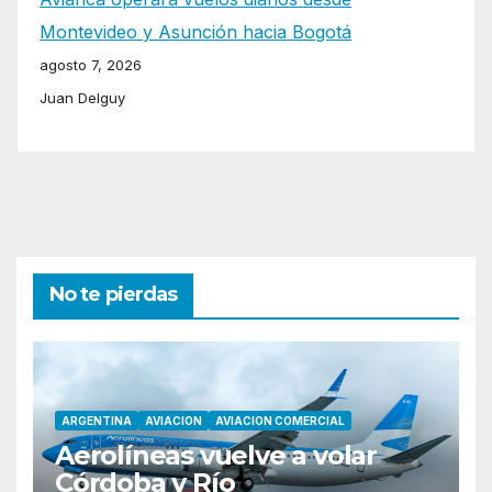
Montevideo y Asunción hacia Bogotá
agosto 7, 2026
Juan Delguy
No te pierdas
ARGENTINA
AVIACION
AVIACION COMERCIAL
Aerolíneas vuelve a volar
Córdoba y Río