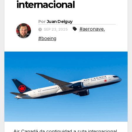
internacional
Por
Juan Delguy
#aeronave
,
SEP 23, 2025
#boeing
Air Canadá da continuidad a ruta internacional.