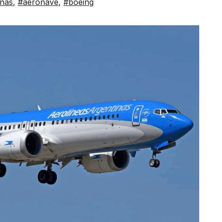
inas
,
#aeronave
,
#boeing