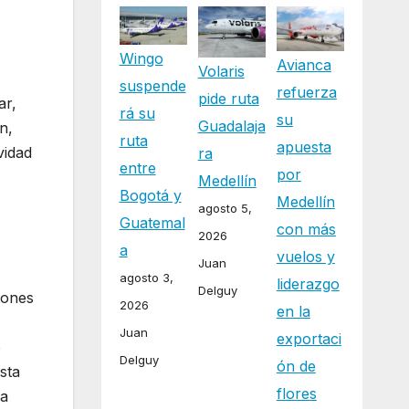
Wingo
Avianca
Volaris
suspende
refuerza
pide ruta
ar,
rá su
su
Guadalaja
n,
ruta
apuesta
vidad
ra
entre
por
Medellín
Bogotá y
Medellín
agosto 5,
Guatemal
con más
2026
a
vuelos y
Juan
agosto 3,
liderazgo
Delguy
iones
2026
en la
Juan
exportaci
o
Delguy
ón de
sta
flores
la