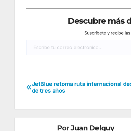
Descubre más de
Suscríbete y recibe las
Escribe tu correo electrónico…
JetBlue retoma ruta internacional d
Navegación
de tres años
de
entradas
Por
Juan Delguy