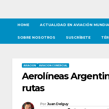
HOME
ACTUALIDAD EN AVIACIÓN MUNDI
SOBRE NOSOTROS
SUSCRÍBETE
TÉR
AVIACION
AVIACION COMERCIAL
Aerolíneas Argenti
rutas
Por
Juan Delguy