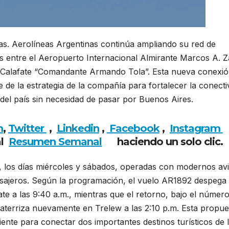
as. Aerolíneas Argentinas continúa ampliando su red de
es entre el Aeropuerto Internacional Almirante Marcos A. Z
El Calafate “Comandante Armando Tola”. Esta nueva conexió
 de la estrategia de la compañía para fortalecer la conecti
 del país sin necesidad de pasar por Buenos Aires.
m
,
Twitter
,
Linkedin
,
Facebook
,
Insta
gram
al
Resumen Semanal
haciendo
un solo clic.
, los días miércoles y sábados, operadas con modernos av
ajeros. Según la programación, el vuelo AR1892 despega
fate a las 9:40 a.m., mientras que el retorno, bajo el númer
y aterriza nuevamente en Trelew a las 2:10 p.m. Esta propue
ente para conectar dos importantes destinos turísticos de 