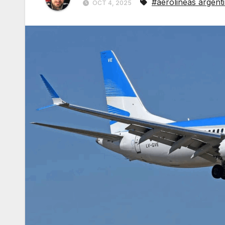
#aerolineas argent
OCT 4, 2025