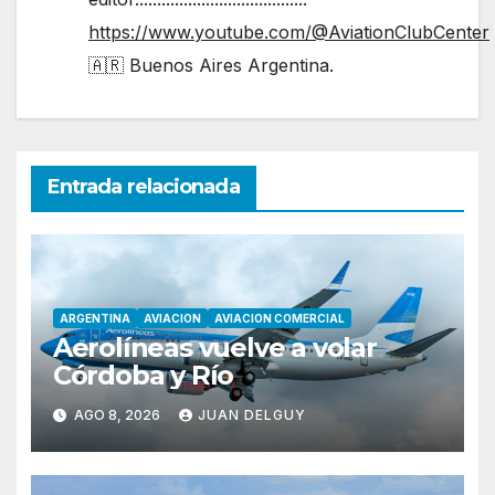
https://www.youtube.com/@AviationClubCenter
🇦🇷 Buenos Aires Argentina.
Entrada relacionada
ARGENTINA
AVIACION
AVIACION COMERCIAL
Aerolíneas vuelve a volar
Córdoba y Río
AGO 8, 2026
JUAN DELGUY