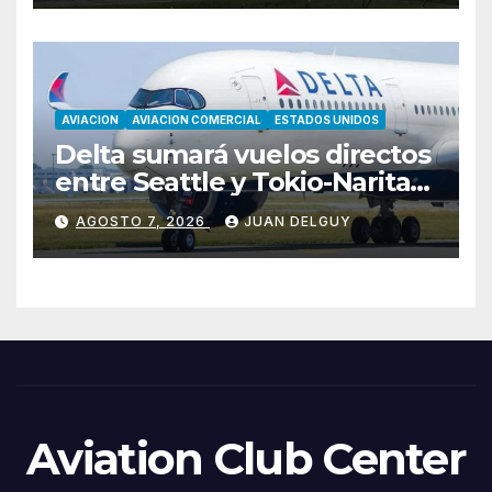
AVIACION
AVIACION COMERCIAL
ESTADOS UNIDOS
Delta sumará vuelos directos
entre Seattle y Tokio-Narita
desde marzo de 2027
AGOSTO 7, 2026
JUAN DELGUY
Aviation Club Center