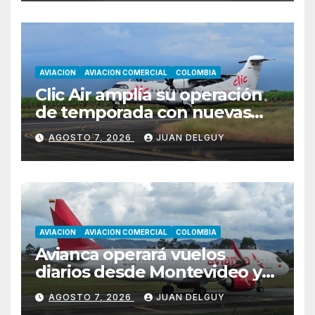
AVIACION
AVIACION COMERCIAL
COLOMBIA
Clic Air amplía su operación
de temporada con nuevas
rutas hacia Cartagena y Tolú
AGOSTO 7, 2026
JUAN DELGUY
AVIACION
AVIACION COMERCIAL
COLOMBIA
Avianca operará vuelos
diarios desde Montevideo y
Asunción hacia Bogotá
AGOSTO 7, 2026
JUAN DELGUY