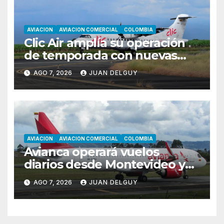
AVIACION
AVIACION COMERCIAL
COLOMBIA
Clic Air amplía su operación
de temporada con nuevas
rutas hacia Cartagena y Tolú
AGO 7, 2026
JUAN DELGUY
AVIACION
AVIACION COMERCIAL
COLOMBIA
Avianca operará vuelos
diarios desde Montevideo y
Asunción hacia Bogotá
AGO 7, 2026
JUAN DELGUY