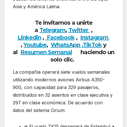
Asia y América Latina.
Te invitamos a unirte
a
Telegram
,
Twitter
,
Linkedin
,
Facebook
,
Insta
gram
,
Youtube
,
WhatsApp ,
TikTok
y
al
Resumen Semanal
haciendo
un
solo clic.
La compañía operará siete vuelos semanales
utilizando modernos aviones Airbus A350-
900, con capacidad para 329 pasajeros,
distribuidos en 32 asientos en clase ejecutiva y
297 en clase económica. De acuerdo con
datos del sistema Cirium:
✈ El vuelo TK15 despegará de Estambul a