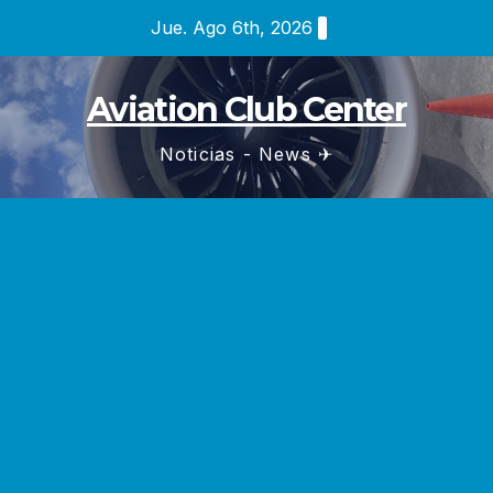
Saltar
Jue. Ago 6th, 2026
al
contenido
Aviation Club Center
Noticias - News ✈