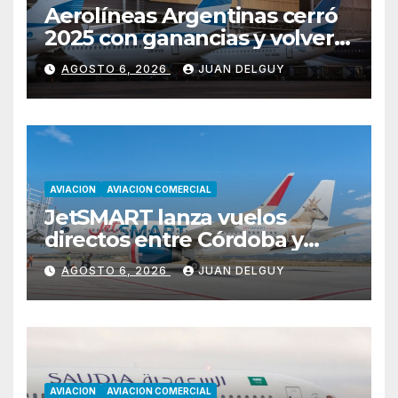
Aerolíneas Argentinas cerró
2025 con ganancias y volverá
a pagar impuesto a las
AGOSTO 6, 2026
JUAN DELGUY
ganancias
AVIACION
AVIACION COMERCIAL
JetSMART lanza vuelos
directos entre Córdoba y
Florianópolis
AGOSTO 6, 2026
JUAN DELGUY
AVIACION
AVIACION COMERCIAL