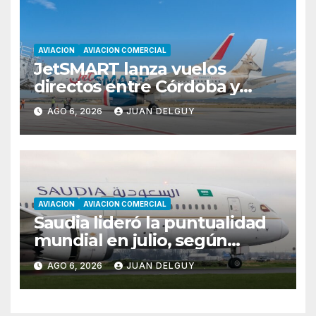
AVIACION
AVIACION COMERCIAL
JetSMART lanza vuelos
directos entre Córdoba y
Florianópolis
AGO 6, 2026
JUAN DELGUY
AVIACION
AVIACION COMERCIAL
Saudia lideró la puntualidad
mundial en julio, según
Cirium
AGO 6, 2026
JUAN DELGUY