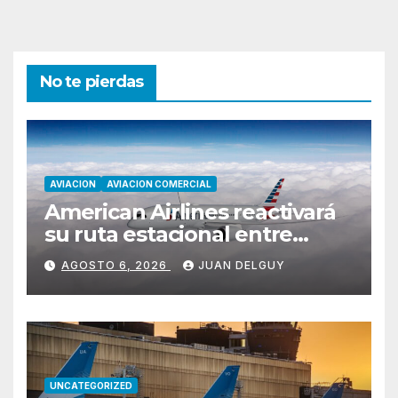
No te pierdas
AVIACION
AVIACION COMERCIAL
American Airlines reactivará
su ruta estacional entre
Miami y Montevideo con
AGOSTO 6, 2026
JUAN DELGUY
vuelos diarios
UNCATEGORIZED