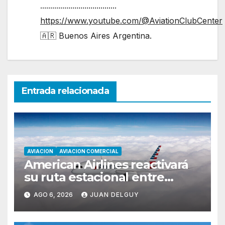
......................................
https://www.youtube.com/@AviationClubCenter
🇦🇷 Buenos Aires Argentina.
Entrada relacionada
AVIACION
AVIACION COMERCIAL
American Airlines reactivará
su ruta estacional entre
Miami y Montevideo con
AGO 6, 2026
JUAN DELGUY
vuelos diarios