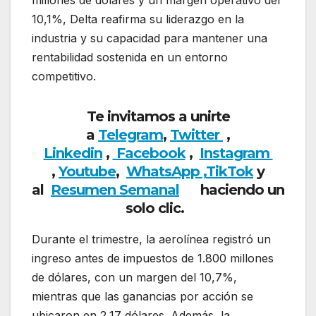
millones de dólares y un margen operativo del
10,1%, Delta reafirma su liderazgo en la
industria y su capacidad para mantener una
rentabilidad sostenida en un entorno
competitivo.
Te invitamos a unirte
a
Telegram
,
Twitter
,
Linkedin
,
Facebook
,
Insta
gram
,
Youtube
,
WhatsApp ,
TikTok
y
al
Resumen Semanal
haciendo
un
solo clic.
Durante el trimestre, la aerolínea registró un
ingreso antes de impuestos de 1.800 millones
de dólares, con un margen del 10,7%,
mientras que las ganancias por acción se
ubicaron en 2,17 dólares. Además, la