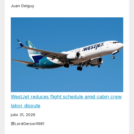
Juan Delguy
WestJet reduces flight schedule amid cabin crew
labor dispute
julio 31, 2026
@LordGerson1981