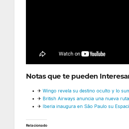
Notas que te pueden Interesar
✈
Wingo revela su destino oculto y lo su
✈
British Airways anuncia una nueva ruta 
✈
Iberia inaugura en São Paulo su Espacio
Relacionado