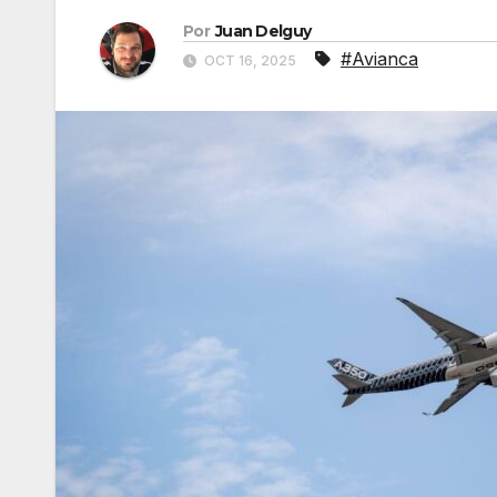
Por
Juan Delguy
#Avianca
OCT 16, 2025