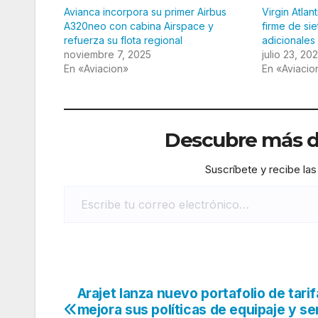
Avianca incorpora su primer Airbus
Virgin Atla
A320neo con cabina Airspace y
firme de si
refuerza su flota regional
adicionales
noviembre 7, 2025
julio 23, 20
En «Aviacion»
En «Aviacio
Descubre más de
Suscríbete y recibe las
Escribe tu correo electrónico…
Arajet lanza nuevo portafolio de tarif
Navegación
mejora sus políticas de equipaje y se