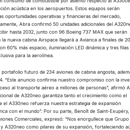
el consumo de combustible por asiento respecto al A330ce
ión acústica en los aeropuertos. Estos equipos serán
as oportunidades operativas y financieras del mercado,
lamente, Abra confirmó 50 unidades adicionales del A320n
ecibir hasta 2032, junto con 96 Boeing 737 MAX que serán
la nueva cabina Airspace llegará a Avianca a finales de 2
n 60% más espacio, iluminación LED dinámica y tres filas
usiva para la aerolínea.
portafolio futuro de 234 aviones de cabina angosta, adem
. “Este anuncio confirma nuestro compromiso con la inve
ceso al transporte aéreo a millones de personas”, afirmó A
ional de A320neo garantiza tanto el crecimiento como el
ue el A330neo refuerza nuestra estrategia de expansión
rica con el mundo”. Por su parte, Benoît de Saint-Exupéry,
 Aviones Comerciales, expresó: “Nos enorgullece que Grupo
y A320neo como pilares de su expansión, fortaleciendo a