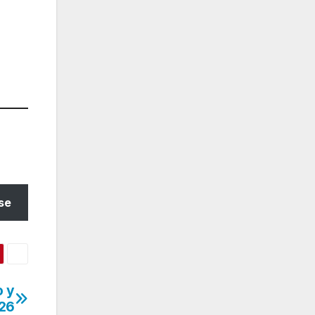
se
o y
026