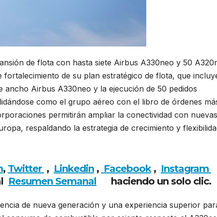
nsión de flota con hasta siete Airbus A330neo y 50 A320
ortalecimiento de su plan estratégico de flota, que incluy
aje ancho Airbus A330neo y la ejecución de 50 pedidos
lidándose como el grupo aéreo con el libro de órdenes má
rporaciones permitirán ampliar la conectividad con nueva
opa, respaldando la estrategia de crecimiento y flexibilid
m
,
Twitter
,
Linkedin
,
Facebook
,
Insta
gram
al
Resumen Semanal
haciendo
un solo clic.
encia de nueva generación y una experiencia superior par