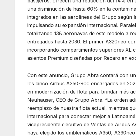
pasajeros, ofrecen una reducción del 14% en 
una disminución de hasta 60% en la contaminac
integrados en las aerolíneas del Grupo según l
impulsando su expansión internacional. Parale
totalizando 138 aeronaves de este modelo a r
entregados hasta 2030. El primer A320neo con 
incorporando compartimentos superiores XL co
asientos Premium diseñadas por Recaro en excl
Con este anuncio, Grupo Abra contará con un 
los cinco Airbus A350-900 encargados en 2024
en modernización de flota para brindar más ac
Neuhauser, CEO de Grupo Abra. “La orden adic
reemplazo de nuestra flota actual, mientras q
internacional para conectar mejor a Latinoamé
vicepresidente ejecutivo de Ventas de Airbus
haya elegido los emblemáticos A350, A330neo 