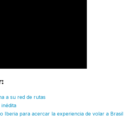
:
ma a su red de rutas
inédita
 Iberia para acercar la experiencia de volar a Brasil