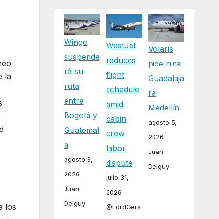
Wingo
WestJet
Volaris
suspende
reduces
neo
pide ruta
rá su
flight
e la
Guadalaja
ruta
schedule
ra
entre
s
amid
Medellín
Bogotá y
s
cabin
agosto 5,
ad
Guatemal
crew
2026
a
labor
Juan
agosto 3,
dispute
Delguy
2026
julio 31,
Juan
2026
Delguy
a los
@LordGers