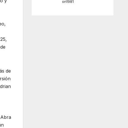
o y
on1981
eo,
025,
 de
ás de
rsión
drian
 Abra
ún