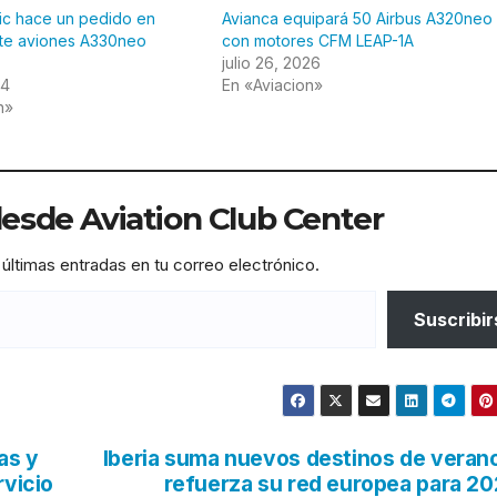
ntic hace un pedido en
Avianca equipará 50 Airbus A320neo
ete aviones A330neo
con motores CFM LEAP-1A
julio 26, 2026
24
En «Aviacion»
n»
sde Aviation Club Center
 últimas entradas en tu correo electrónico.
Suscribir
as y
Iberia suma nuevos destinos de veran
rvicio
refuerza su red europea para 2