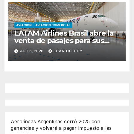
AVIACION
AVIACION COMERCIAL
LATAM Airlines Brasil abre la
venta de pasajes para sus
nuevos Embraer E195-E2 y
AGO 6, 2026
JUAN DELGUY
anuncia la expansión de su
red
Aerolíneas Argentinas cerró 2025 con
ganancias y volverá a pagar impuesto a las