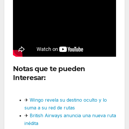
Notas que te pueden
Interesar:
Volaris incrementa
capacidad en Centroamérica
✈
Wingo revela su destino oculto y lo
suma a su red de rutas
✈
British Airways anuncia una nueva ruta
inédita