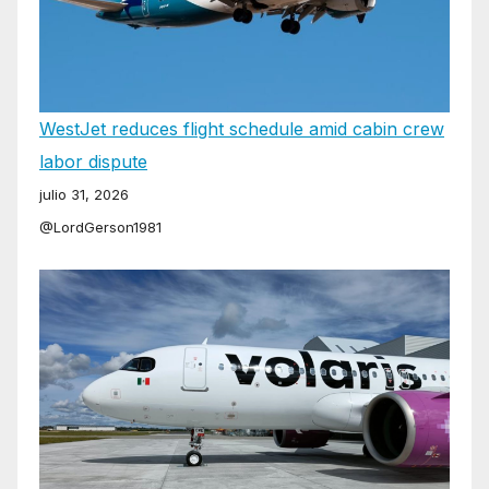
WestJet reduces flight schedule amid cabin crew
labor dispute
julio 31, 2026
@LordGerson1981