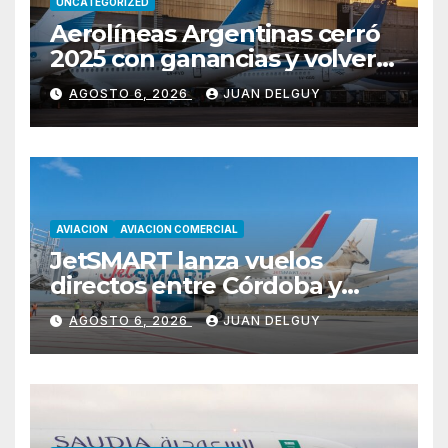
UNCATEGORIZED
Aerolíneas Argentinas cerró
2025 con ganancias y volverá
a pagar impuesto a las
AGOSTO 6, 2026
JUAN DELGUY
ganancias
AVIACION
AVIACION COMERCIAL
JetSMART lanza vuelos
directos entre Córdoba y
Florianópolis
AGOSTO 6, 2026
JUAN DELGUY