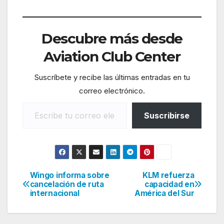
Descubre más desde
Aviation Club Center
Suscríbete y recibe las últimas entradas en tu
correo electrónico.
Escribe tu correo electrónico…
Suscribirse
Wingo informa sobre
KLM refuerza
Navegación
cancelación de ruta
capacidad en
internacional
América del Sur
de
entradas