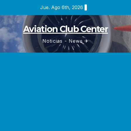
Saltar
Jue. Ago 6th, 2026
al
contenido
Aviation Club Center
Noticias - News ✈