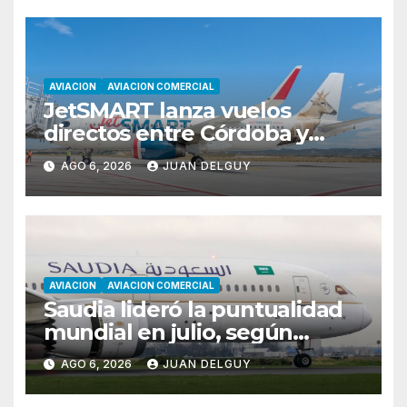
AVIACION
AVIACION COMERCIAL
JetSMART lanza vuelos
directos entre Córdoba y
Florianópolis
AGO 6, 2026
JUAN DELGUY
AVIACION
AVIACION COMERCIAL
Saudia lideró la puntualidad
mundial en julio, según
Cirium
AGO 6, 2026
JUAN DELGUY