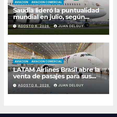
AVIACION
AVIACION COMERCIAL
Saudia lideró la puntualidad
mundial en julio, según
Cirium
AGOSTO 6, 2026
JUAN DELGUY
AVIACION
AVIACION COMERCIAL
LATAM Airlines Brasil abre la
venta de pasajes para sus
nuevos Embraer E195-E2 y
AGOSTO 6, 2026
JUAN DELGUY
anuncia la expansión de su
red