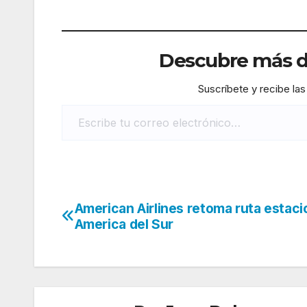
Descubre más de
Suscríbete y recibe las
Escribe tu correo electrónico…
American Airlines retoma ruta estaci
Navegación
America del Sur
de
entradas