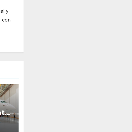
al y
s con
nta
sus