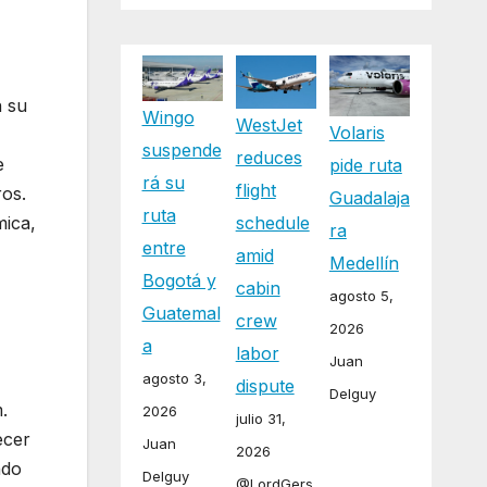
n su
Wingo
WestJet
Volaris
suspende
reduces
e
pide ruta
rá su
flight
ros.
Guadalaja
ruta
schedule
mica,
ra
entre
amid
Medellín
Bogotá y
cabin
agosto 5,
Guatemal
crew
.
2026
a
labor
Juan
agosto 3,
dispute
Delguy
.
2026
julio 31,
ecer
Juan
2026
ndo
Delguy
@LordGers