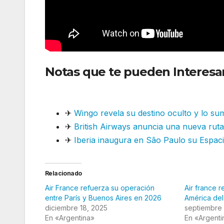
Notas que te pueden Interesar
en su operación
✈
Wingo revela su destino oculto y lo su
✈
British Airways anuncia una nueva ruta 
✈
Iberia inaugura en São Paulo su Espacio
Relacionado
Air France refuerza su operación
Air france 
entre París y Buenos Aires en 2026
América del
diciembre 18, 2025
septiembre
En «Argentina»
En «Argenti