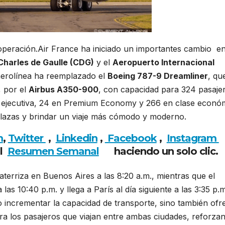
operación.Air France ha iniciado un importantes cambio e
Charles de Gaulle (CDG)
y el
Aeropuerto Internacional
aerolínea ha reemplazado el
Boeing 787-9 Dreamliner
, qu
, por el
Airbus A350-900
, con capacidad para 324 pasaje
se ejecutiva, 24 en Premium Economy y 266 en clase econó
 plazas y brindar un viaje más cómodo y moderno.
m
,
Twitter
,
Linkedin
,
Facebook
,
Insta
gram
al
Resumen Semanal
haciendo
un solo clic
 aterriza en Buenos Aires a las 8:20 a.m., mientras que el
as 10:40 p.m. y llega a París al día siguiente a las 3:35 p.m
 incrementar la capacidad de transporte, sino también ofr
ara los pasajeros que viajan entre ambas ciudades, reforza