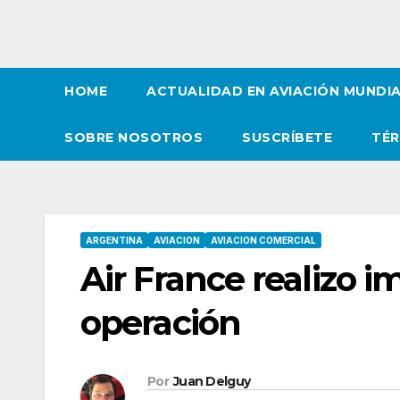
HOME
ACTUALIDAD EN AVIACIÓN MUNDI
SOBRE NOSOTROS
SUSCRÍBETE
TÉR
ARGENTINA
AVIACION
AVIACION COMERCIAL
Air France realizo 
operación
Por
Juan Delguy