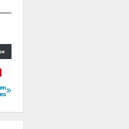
se
 en
res