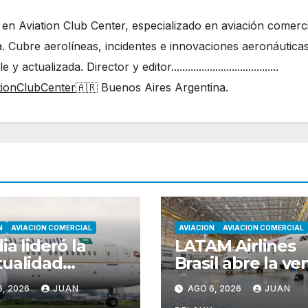
 en Aviation Club Center, especializado en aviación comerci
. Cubre aerolíneas, incidentes e innovaciones aeronáutica
ualizada. Director y editor.......................................
tionClubCenter
🇦🇷 Buenos Aires Argentina.
N
AVIACION COMERCIAL
AVIACION
AVIACION COMERCIAL
ia lideró la
LATAM Airlines
ualidad
Brasil abre la ve
ial en julio,
de pasajes para 
6, 2026
JUAN
AGO 6, 2026
JUAN
n Cirium
nuevos Embraer