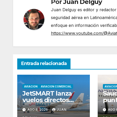
Por
Juan Delguy
Juan Delguy es editor y redactor
seguridad aérea en Latinoamérica
enfoque en información verificable y act
https://www.youtube.com/@Avia
Entrada relacionada
AVIACION
AVIACION COMERCIAL
AVIACIO
JetSMART lanza
Saud
vuelos directos
punt
entre Córdoba y
mund
AGO 6, 2026
JUAN
AGO 
Florianópolis
segú