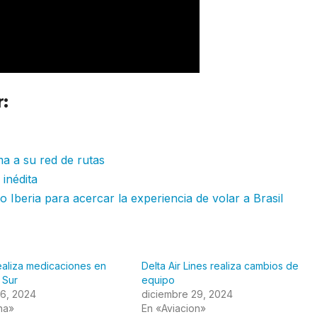
:
Air France realizo importantes camb
ma a su red de rutas
inédita
 Iberia para acercar la experiencia de volar a Brasil
realiza medicaciones en
Delta Air Lines realiza cambios de
 Sur
equipo
 6, 2024
diciembre 29, 2024
na»
En «Aviacion»