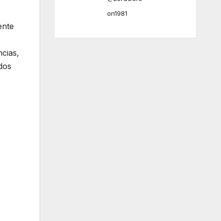
on1981
ente
ncias,
odos