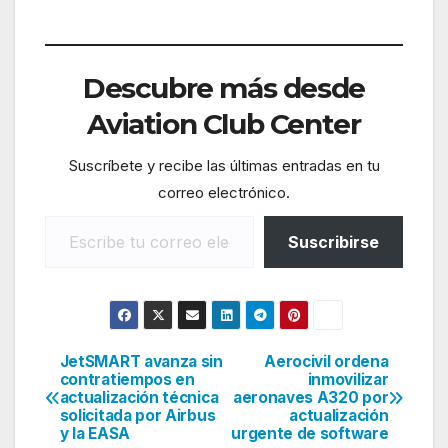
Descubre más desde
Aviation Club Center
Suscríbete y recibe las últimas entradas en tu
correo electrónico.
Escribe tu correo electrónico…
Suscribirse
JetSMART avanza sin
Aerocivil ordena
Navegación
contratiempos en
inmovilizar
actualización técnica
aeronaves A320 por
de
solicitada por Airbus
actualización
y la EASA
urgente de software