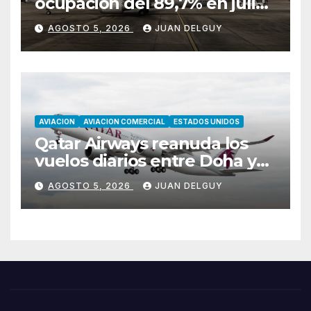
ocupación del 89,7% en julio
tras aumentar un 17,4% su
AGOSTO 5, 2026
JUAN DELGUY
tráfico de pasajeros
AVIACION
AVIACION COMERCIAL
ESTADOS UNIDOS
Qatar Airways reanuda los
vuelos diarios entre Doha y
Filadelfia con Airbus A350
AGOSTO 5, 2026
JUAN DELGUY