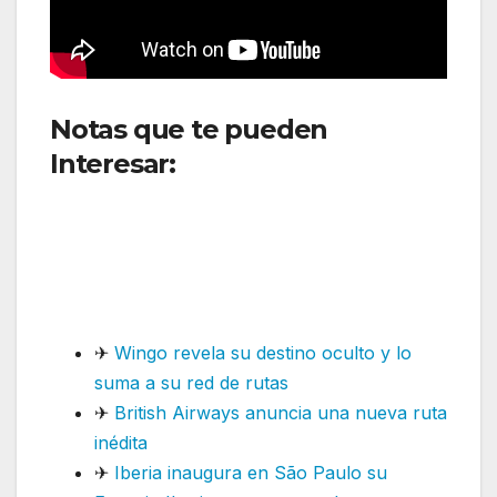
Notas que te pueden
Interesar:
SKY Airline
garantiza operaciones
normales tras actualización
obligatoria de software en
aviones A320
✈
Wingo revela su destino oculto y lo
suma a su red de rutas
✈
British Airways anuncia una nueva ruta
inédita
✈
Iberia inaugura en São Paulo su