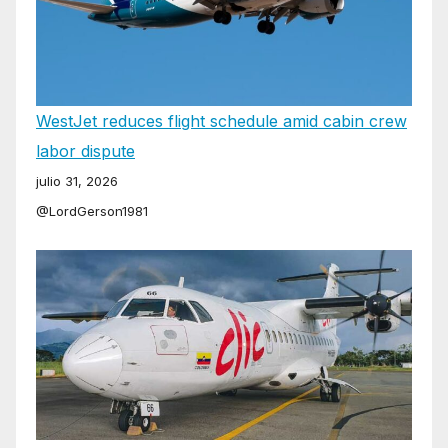
WestJet reduces flight schedule amid cabin crew
labor dispute
julio 31, 2026
@LordGerson1981