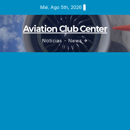
Saltar
Mié. Ago 5th, 2026
al
contenido
Aviation Club Center
Noticias - News ✈