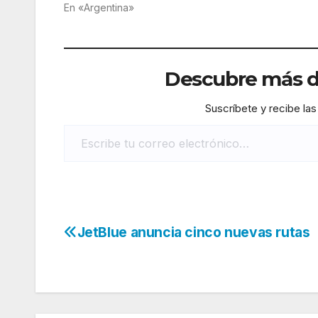
En «Argentina»
Descubre más de
Suscríbete y recibe las
Escribe tu correo electrónico…
JetBlue anuncia cinco nuevas rutas
Navegación
de
entradas