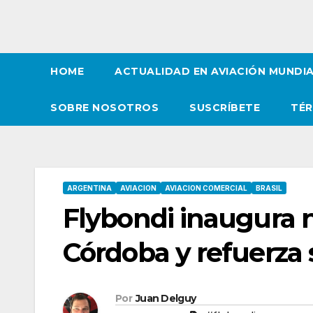
HOME
ACTUALIDAD EN AVIACIÓN MUNDI
SOBRE NOSOTROS
SUSCRÍBETE
TÉR
ARGENTINA
AVIACION
AVIACION COMERCIAL
BRASIL
Flybondi inaugura n
Córdoba y refuerza 
Por
Juan Delguy