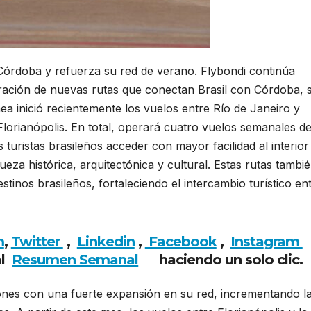
 Córdoba y refuerza su red de verano. Flybondi continúa
ración de nuevas rutas que conectan Brasil con Córdoba, 
ea inició recientemente los vuelos entre Río de Janeiro y
Florianópolis. En total, operará cuatro vuelos semanales d
 turistas brasileños acceder con mayor facilidad al interior
eza histórica, arquitectónica y cultural. Estas rutas tambi
estinos brasileños, fortaleciendo el intercambio turístico en
m
,
Twitter
,
Linkedin
,
Facebook
,
Insta
gram
al
Resumen Semanal
haciendo
un solo clic.
nes con una fuerte expansión en su red, incrementando l