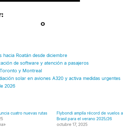
r:
Flybondi inaugura nuevas rutas entr
 red de veran
o
as hacia Roatán desde diciembre
ación de software y atención a pasajeros
 Toronto y Montreal
adiación solar en aviones A320 y activa medidas urgentes
de 2026
uncia cuatro nuevas rutas
Flybondi amplía récord de vuelos a
25
Brasil para el verano 2025/26
na»
octubre 17, 2025