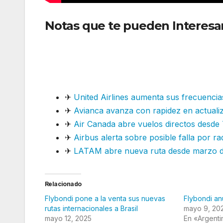
Notas que te pueden Interesa
Brasil y Córdoba y refuerza su
✈
United Airlines aumenta sus frecuenci
✈
Avianca avanza con rapidez en actualiz
✈
Air Canada abre vuelos directos desde
✈
Airbus alerta sobre posible falla por r
✈
LATAM abre nueva ruta desde marzo 
Relacionado
Flybondi pone a la venta sus nuevas
Flybondi an
rutas internacionales a Brasil
mayo 9, 20
mayo 12, 2025
En «Argenti