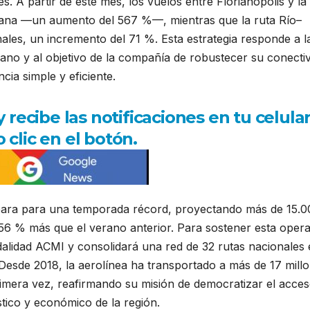
s. A partir de este mes, los vuelos entre Florianópolis y la
emana —un aumento del 567 %—, mientras que la ruta Río–
les, un incremento del 71 %. Esta estrategia responde a la
no y al objetivo de la compañía de robustecer su conecti
cia simple y eficiente.
ecibe las notificaciones en tu celula
 clic en el botón.
epara para una temporada récord, proyectando más de 15.0
 56 % más que el verano anterior. Para sostener esta opera
alidad ACMI y consolidará una red de 32 rutas nacionales 
 Desde 2018, la aerolínea ha transportado a más de 17 mill
rimera vez, reafirmando su misión de democratizar el acces
stico y económico de la región.