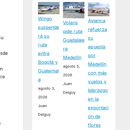
Wingo
Avianca
Volaris
suspende
refuerza
pide ruta
rá su
su
su
Guadalaja
ruta
apuesta
ra
esde
entre
por
Medellín
Bogotá y
Medellín
agosto 5,
én
Guatemal
con más
2026
tre
a
vuelos y
Juan
agosto 3,
liderazgo
Delguy
2026
en la
Juan
exportaci
Delguy
ón de
a
flores