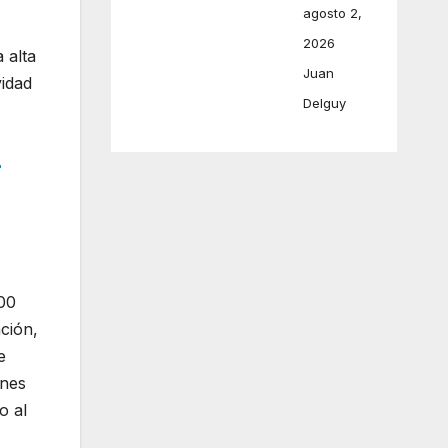
agosto 2,
2026
 alta
Juan
vidad
Delguy
r
00
ción,
e
ones
o al