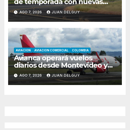
de temporada con nuevas
rutas hacia Cartagena y Tolú
AGO 7, 2026
JUAN DELGUY
AVIACION
AVIACION COMERCIAL
COLOMBIA
Avianca operará vuelos
diarios desde Montevideo y
Asunción hacia Bogotá
AGO 7, 2026
JUAN DELGUY