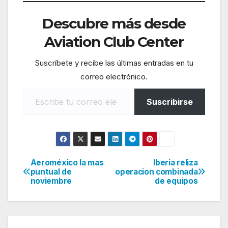
Descubre más desde
Aviation Club Center
Suscríbete y recibe las últimas entradas en tu
correo electrónico.
Escribe tu correo electrónico…
Suscribirse
Aeroméxico la mas
Iberia reliza
Navegación
puntual de
operacion combinada
noviembre
de equipos
de
entradas