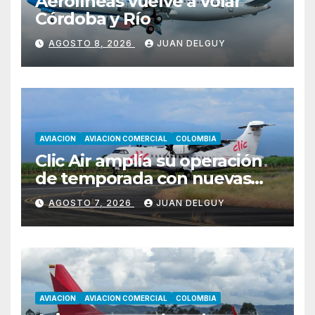
Aerolíneas vuelve a volar
Córdoba y Río
AGOSTO 8, 2026
JUAN DELGUY
AVIACION
AVIACION COMERCIAL
COLOMBIA
Clic Air amplía su operación
de temporada con nuevas
rutas hacia Cartagena y Tolú
AGOSTO 7, 2026
JUAN DELGUY
AVIACION
AVIACION COMERCIAL
COLOMBIA