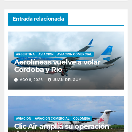
Entrada relacionada
ARGENTINA
AVIACION
AVIACION COMERCIAL
Aerolíneas vuelve a volar
Córdoba y Río
AGO 8, 2026
JUAN DELGUY
AVIACION
AVIACION COMERCIAL
COLOMBIA
Clic Air amplía su operación