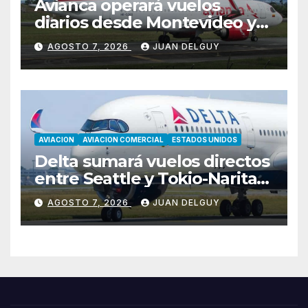
Avianca operará vuelos
diarios desde Montevideo y
Asunción hacia Bogotá
AGOSTO 7, 2026
JUAN DELGUY
AVIACION
AVIACION COMERCIAL
ESTADOS UNIDOS
Delta sumará vuelos directos
entre Seattle y Tokio-Narita
desde marzo de 2027
AGOSTO 7, 2026
JUAN DELGUY