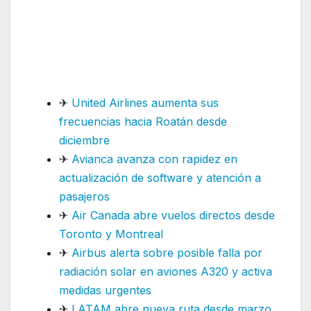
Interesar: Avianca y
Aerolíneas Argentinas
amplían su acuerdo de código
compartido
✈
United Airlines aumenta sus
frecuencias hacia Roatán desde
diciembre
✈
Avianca avanza con rapidez en
actualización de software y atención a
pasajeros
✈
Air Canada abre vuelos directos desde
Toronto y Montreal
✈
Airbus alerta sobre posible falla por
radiación solar en aviones A320 y activa
medidas urgentes
✈
LATAM abre nueva ruta desde marzo