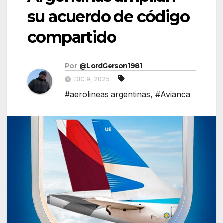
su acuerdo de código
compartido
Por
@LordGerson1981
DIC 9, 2025
#aerolineas argentinas
,
#Avianca