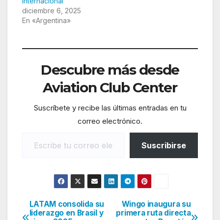
internacional
diciembre 6, 2025
En «Argentina»
Descubre más desde
Aviation Club Center
Suscríbete y recibe las últimas entradas en tu
correo electrónico.
Escribe tu correo electrónico…
Suscribirse
LATAM consolida su
Wingo inaugura su
Navegación
liderazgo en Brasil y
primera ruta directa