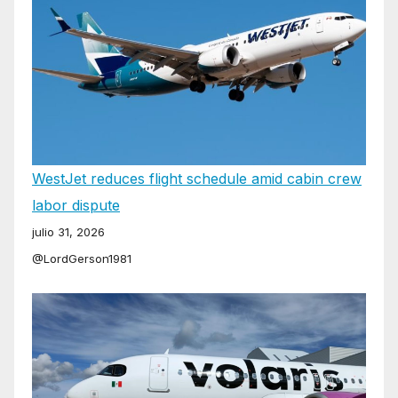
WestJet reduces flight schedule amid cabin crew
labor dispute
julio 31, 2026
@LordGerson1981