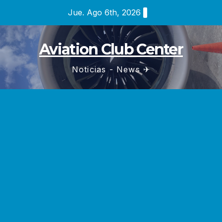
Saltar
Jue. Ago 6th, 2026
al
contenido
Aviation Club Center
Noticias - News ✈