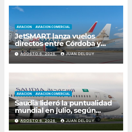
AVIACION
AVIACION COMERCIAL
JetSMART lanza vuelos
directos entre Córdoba y
Florianópolis
AGOSTO 6, 2026
JUAN DELGUY
AVIACION
AVIACION COMERCIAL
Saudia lideró la puntualidad
mundial en julio, según
Cirium
AGOSTO 6, 2026
JUAN DELGUY