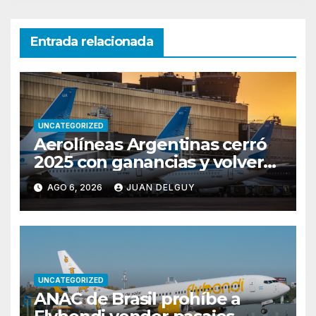
Entrada relacionada
UNCATEGORIZED
Aerolíneas Argentinas cerró
2025 con ganancias y volverá
a pagar impuesto a las
AGO 6, 2026
JUAN DELGUY
ganancias
UNCATEGORIZED
ANAC de Brasil prohíbe a