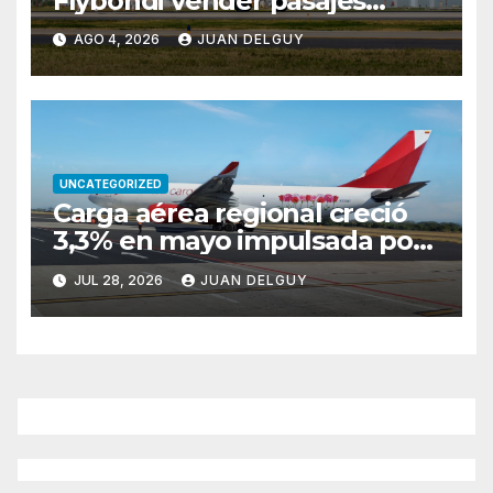
Flybondi vender pasajes
entre Buenos Aires y Río de
AGO 4, 2026
JUAN DELGUY
Janeiro tras reiteradas
cancelaciones
UNCATEGORIZED
Carga aérea regional creció
3,3% en mayo impulsada por
Brasil y Colombia
JUL 28, 2026
JUAN DELGUY