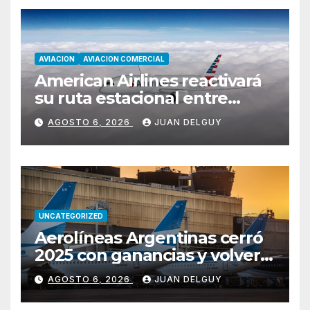
AVIACION
AVIACION COMERCIAL
American Airlines reactivará
su ruta estacional entre
Miami y Montevideo con
AGOSTO 6, 2026
JUAN DELGUY
vuelos diarios
UNCATEGORIZED
Aerolíneas Argentinas cerró
2025 con ganancias y volverá
a pagar impuesto a las
AGOSTO 6, 2026
JUAN DELGUY
ganancias