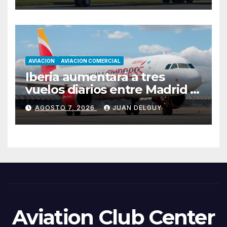
AVIACION
AVIACION COMERCIAL
Iberia aumentará a tres
vuelos diarios entre Madrid y
Menorca durante el invierno
AGOSTO 7, 2026
JUAN DELGUY
Aviation Club Center