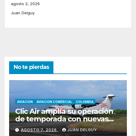
agosto 2, 2026
Juan Delguy
No te pierdas
AVIACION
AVIACION COMERCIAL
COLOMBIA
Clic Air amplía su operación
de temporada con nuevas
rutas hacia Cartagena y Tolú
AGOSTO 7, 2026
JUAN DELGUY