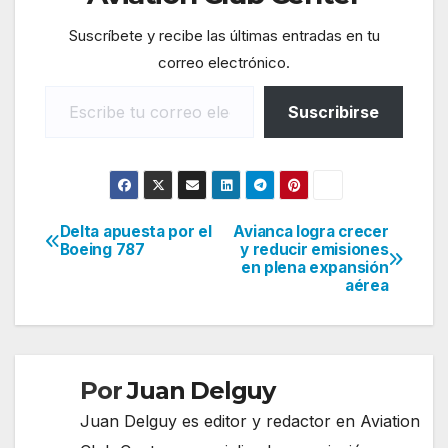
Suscríbete y recibe las últimas entradas en tu
correo electrónico.
Escribe tu correo electrónico…
Suscribirse
Delta apuesta por el
Avianca logra crecer
Navegación
Boeing 787
y reducir emisiones
en plena expansión
de
aérea
entradas
Por
Juan Delguy
Juan Delguy es editor y redactor en Aviation