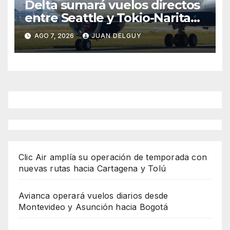
Delta sumará vuelos directos
entre Seattle y Tokio-Narita
desde marzo de 2027
AGO 7, 2026
JUAN DELGUY
Clic Air amplía su operación de temporada con
nuevas rutas hacia Cartagena y Tolú
Avianca operará vuelos diarios desde
Montevideo y Asunción hacia Bogotá