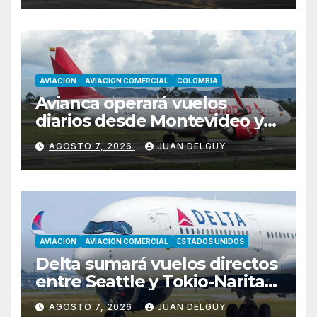
AVIACION
AVIACION COMERCIAL
COLOMBIA
Avianca operará vuelos
diarios desde Montevideo y
Asunción hacia Bogotá
AGOSTO 7, 2026
JUAN DELGUY
AVIACION
AVIACION COMERCIAL
ESTADOS UNIDOS
Delta sumará vuelos directos
entre Seattle y Tokio-Narita
desde marzo de 2027
AGOSTO 7, 2026
JUAN DELGUY