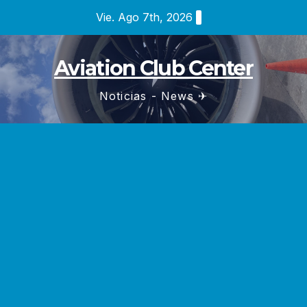
Saltar
Vie. Ago 7th, 2026
al
contenido
Aviation Club Center
Noticias - News ✈