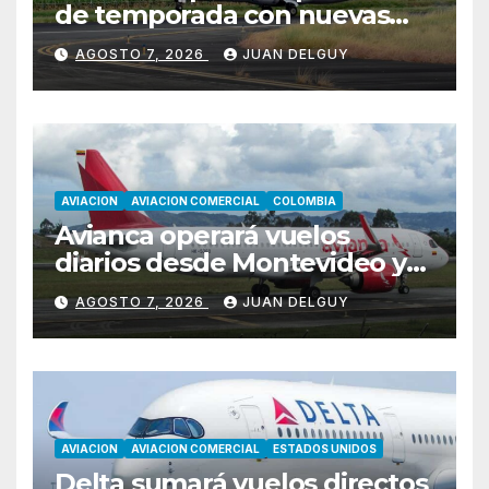
de temporada con nuevas
rutas hacia Cartagena y Tolú
AGOSTO 7, 2026
JUAN DELGUY
AVIACION
AVIACION COMERCIAL
COLOMBIA
Avianca operará vuelos
diarios desde Montevideo y
Asunción hacia Bogotá
AGOSTO 7, 2026
JUAN DELGUY
AVIACION
AVIACION COMERCIAL
ESTADOS UNIDOS
Delta sumará vuelos directos