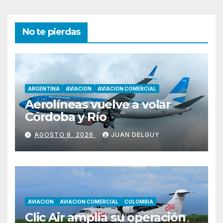
No te pierdas
ARGENTINA
AVIACION
AVIACION COMERCIAL
Aerolíneas vuelve a volar
Córdoba y Río
AGOSTO 8, 2026
JUAN DELGUY
AVIACION
AVIACION COMERCIAL
COLOMBIA
Clic Air amplía su operación