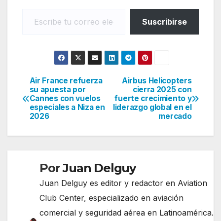
Escribe tu correo electrónico…
Suscribirse
Air France refuerza
Airbus Helicopters
Navegación
su apuesta por
cierra 2025 con
Cannes con vuelos
fuerte crecimiento y
de
especiales a Niza en
liderazgo global en el
2026
mercado
entradas
Por
Juan Delguy
Juan Delguy es editor y redactor en Aviation
Club Center, especializado en aviación
comercial y seguridad aérea en Latinoamérica.