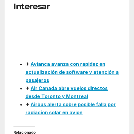
Interesar
: SATENA
proyecta un crecimiento
histórico y amplía su
conectividad en Colombia
en 2026
✈
Avianca avanza con rapidez en
actualización de software y atención a
pasajeros
✈
Air Canada abre vuelos directos
desde Toronto y Montreal
✈
Airbus alerta sobre posible falla por
radiación solar en avion
Relacionado