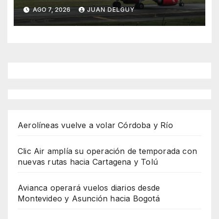
Asunción hacia Bogotá
AGO 7, 2026
JUAN DELGUY
Aerolíneas vuelve a volar Córdoba y Río
Clic Air amplía su operación de temporada con
nuevas rutas hacia Cartagena y Tolú
Avianca operará vuelos diarios desde
Montevideo y Asunción hacia Bogotá