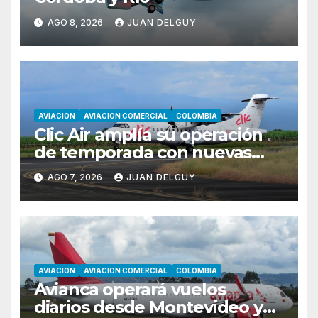
AGO 8, 2026
JUAN DELGUY
AVIACION
AVIACION COMERCIAL
COLOMBIA
Clic Air amplía su operación
de temporada con nuevas
rutas hacia Cartagena y Tolú
AGO 7, 2026
JUAN DELGUY
AVIACION
AVIACION COMERCIAL
COLOMBIA
Avianca operará vuelos
diarios desde Montevideo y