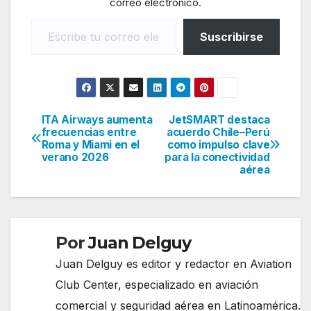
correo electrónico.
Escribe tu correo electrónico…
Suscribirse
ITA Airways aumenta
JetSMART destaca
Navegación
frecuencias entre
acuerdo Chile–Perú
Roma y Miami en el
como impulso clave
de
verano 2026
para la conectividad
aérea
entradas
Por
Juan Delguy
Juan Delguy es editor y redactor en Aviation
Club Center, especializado en aviación
comercial y seguridad aérea en Latinoamérica.