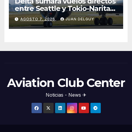
Delta sumará vuelos directos
entre Seattle y Tokio-Narita
desde marzo de 2027
AGOSTO 7, 2026
JUAN DELGUY
Aviation Club Center
Noticias - News ✈