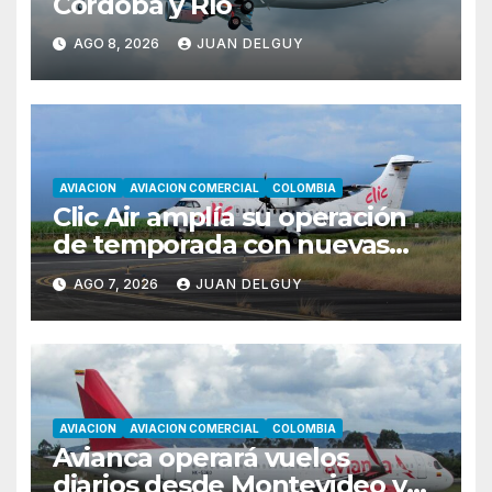
Córdoba y Río
AGO 8, 2026
JUAN DELGUY
AVIACION
AVIACION COMERCIAL
COLOMBIA
Clic Air amplía su operación
de temporada con nuevas
rutas hacia Cartagena y Tolú
AGO 7, 2026
JUAN DELGUY
AVIACION
AVIACION COMERCIAL
COLOMBIA
Avianca operará vuelos
diarios desde Montevideo y