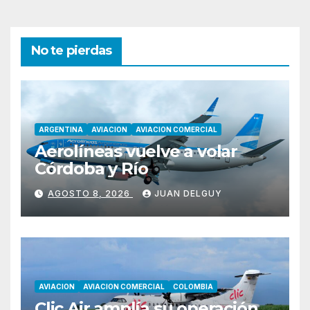
No te pierdas
ARGENTINA
AVIACION
AVIACION COMERCIAL
Aerolíneas vuelve a volar
Córdoba y Río
AGOSTO 8, 2026
JUAN DELGUY
AVIACION
AVIACION COMERCIAL
COLOMBIA
Clic Air amplía su operación