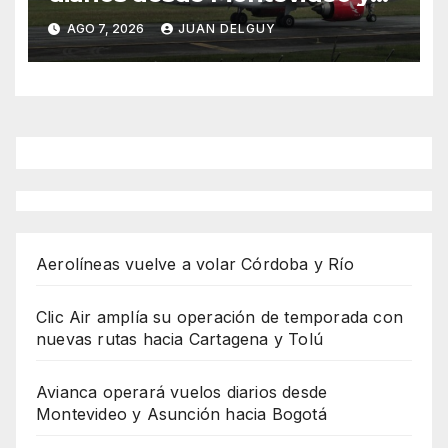
Asunción hacia Bogotá
AGO 7, 2026
JUAN DELGUY
Aerolíneas vuelve a volar Córdoba y Río
Clic Air amplía su operación de temporada con
nuevas rutas hacia Cartagena y Tolú
Avianca operará vuelos diarios desde
Montevideo y Asunción hacia Bogotá