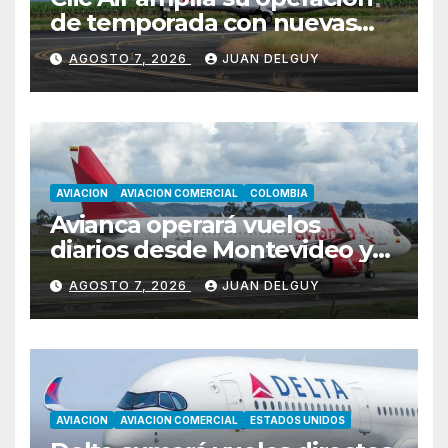
de temporada con nuevas
rutas hacia Cartagena y Tolú
AGOSTO 7, 2026
JUAN DELGUY
AVIACION
AVIACION COMERCIAL
COLOMBIA
Avianca operará vuelos
diarios desde Montevideo y
Asunción hacia Bogotá
AGOSTO 7, 2026
JUAN DELGUY
AVIACION
AVIACION COMERCIAL
ESTADOS UNIDOS