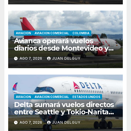
AVIACION
AVIACION COMERCIAL
COLOMBIA
Avianca operará vuelos
diarios desde Montevideo y
Asunción hacia Bogotá
AGO 7, 2026
JUAN DELGUY
AVIACION
AVIACION COMERCIAL
ESTADOS UNIDOS
Delta sumará vuelos directos
entre Seattle y Tokio-Narita
desde marzo de 2027
AGO 7, 2026
JUAN DELGUY