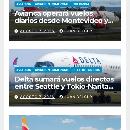
AVIACION
AVIACION COMERCIAL
COLOMBIA
Avianca operará vuelos
diarios desde Montevideo y
Asunción hacia Bogotá
AGOSTO 7, 2026
JUAN DELGUY
AVIACION
AVIACION COMERCIAL
ESTADOS UNIDOS
Delta sumará vuelos directos
entre Seattle y Tokio-Narita
desde marzo de 2027
AGOSTO 7, 2026
JUAN DELGUY