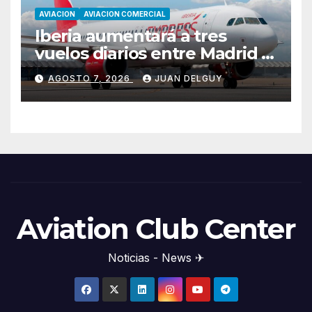
AVIACION
AVIACION COMERCIAL
Iberia aumentará a tres
vuelos diarios entre Madrid y
Menorca durante el invierno
AGOSTO 7, 2026
JUAN DELGUY
Aviation Club Center
Noticias - News ✈