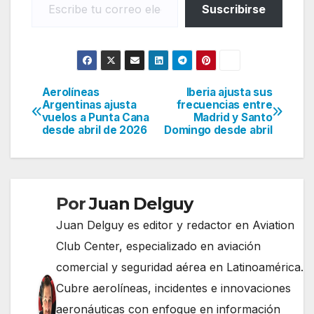
Suscribirse
Aerolíneas
Iberia ajusta sus
Navegación
Argentinas ajusta
frecuencias entre
vuelos a Punta Cana
Madrid y Santo
de
desde abril de 2026
Domingo desde abril
entradas
Por
Juan Delguy
Juan Delguy es editor y redactor en Aviation
Club Center, especializado en aviación
comercial y seguridad aérea en Latinoamérica.
Cubre aerolíneas, incidentes e innovaciones
aeronáuticas con enfoque en información