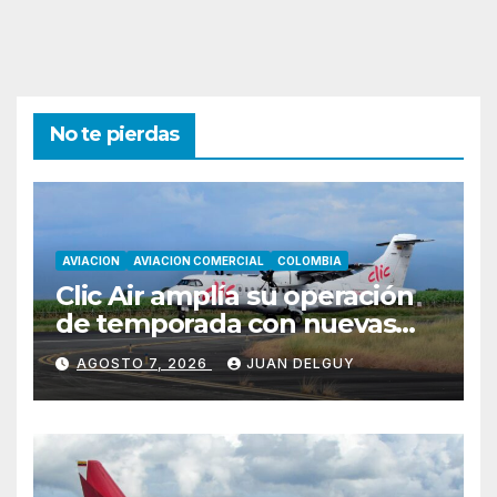
No te pierdas
AVIACION
AVIACION COMERCIAL
COLOMBIA
Clic Air amplía su operación
de temporada con nuevas
rutas hacia Cartagena y Tolú
AGOSTO 7, 2026
JUAN DELGUY