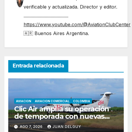
verificable y actualizada. Director y editor.
......................................
https://www.youtube.com/@AviationClubCenter
🇦🇷 Buenos Aires Argentina.
Entrada relacionada
AVIACION
AVIACION COMERCIAL
COLOMBIA
Clic Air amplía su operación
de temporada con nuevas
rutas hacia Cartagena y Tolú
AGO 7, 2026
JUAN DELGUY