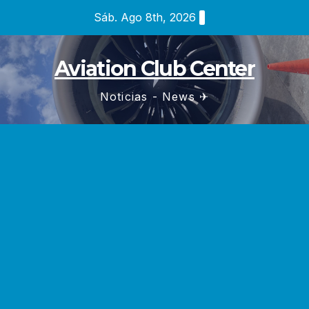
Saltar
Sáb. Ago 8th, 2026
al
contenido
Aviation Club Center
Noticias - News ✈