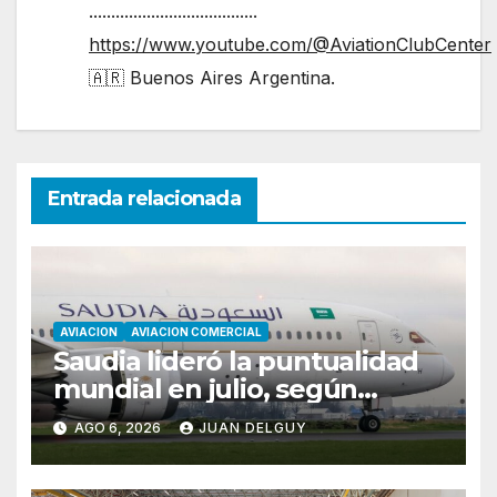
......................................
https://www.youtube.com/@AviationClubCenter
🇦🇷 Buenos Aires Argentina.
Entrada relacionada
AVIACION
AVIACION COMERCIAL
Saudia lideró la puntualidad
mundial en julio, según
Cirium
AGO 6, 2026
JUAN DELGUY