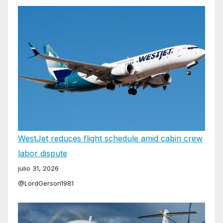
WestJet reduces flight schedule amid cabin crew
labor dispute
julio 31, 2026
@LordGerson1981