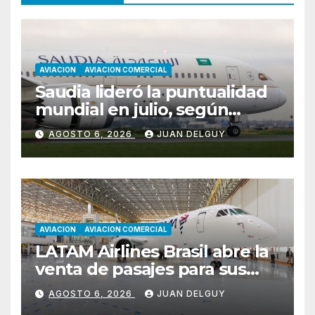
AVIACION
AVIACION COMERCIAL
Saudia lideró la puntualidad
mundial en julio, según
Cirium
AGOSTO 6, 2026
JUAN DELGUY
AVIACION
AVIACION COMERCIAL
LATAM Airlines Brasil abre la
venta de pasajes para sus
nuevos Embraer E195-E2 y
AGOSTO 6, 2026
JUAN DELGUY
anuncia la expansión de su