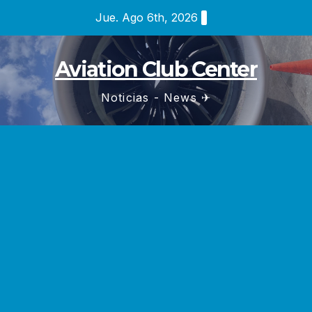
Saltar
Jue. Ago 6th, 2026
al
contenido
Aviation Club Center
Noticias - News ✈