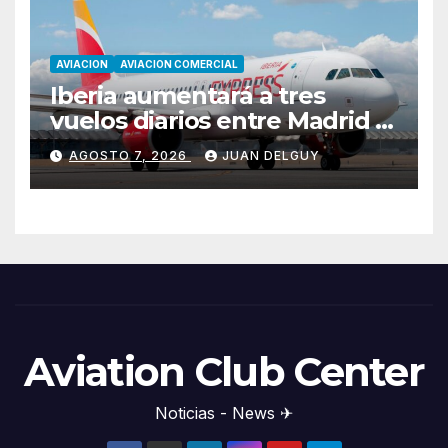
AVIACION
AVIACION COMERCIAL
Iberia aumentará a tres
vuelos diarios entre Madrid y
Menorca durante el invierno
AGOSTO 7, 2026
JUAN DELGUY
Aviation Club Center
Noticias - News ✈