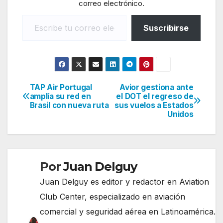
correo electrónico.
Escribe tu correo electrónico…
Suscribirse
TAP Air Portugal
Avior gestiona ante
Navegación
amplía su red en
el DOT el regreso de
Brasil con nueva ruta
sus vuelos a Estados
de
Unidos
entradas
Por
Juan Delguy
Juan Delguy es editor y redactor en Aviation
Club Center, especializado en aviación
comercial y seguridad aérea en Latinoamérica.