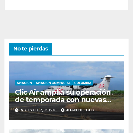
No te pierdas
AVIACION
AVIACION COMERCIAL
COLOMBIA
Clic Air amplía su operación
de temporada con nuevas
rutas hacia Cartagena y Tolú
AGOSTO 7, 2026
JUAN DELGUY