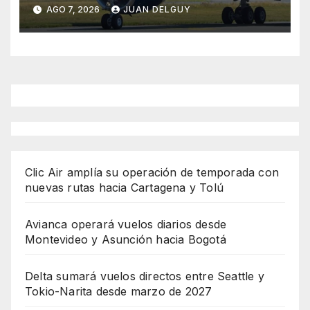
desde marzo de 2027
AGO 7, 2026
JUAN DELGUY
Clic Air amplía su operación de temporada con
nuevas rutas hacia Cartagena y Tolú
Avianca operará vuelos diarios desde
Montevideo y Asunción hacia Bogotá
Delta sumará vuelos directos entre Seattle y
Tokio-Narita desde marzo de 2027