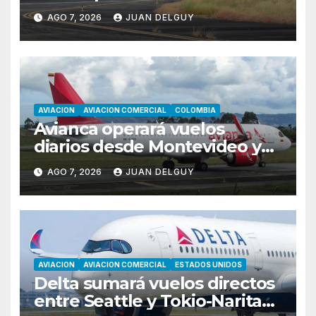
rutas hacia Cartagena y Tolú
AGO 7, 2026
JUAN DELGUY
AVIACION
AVIACION COMERCIAL
COLOMBIA
Avianca operará vuelos
diarios desde Montevideo y
Asunción hacia Bogotá
AGO 7, 2026
JUAN DELGUY
AVIACION
AVIACION COMERCIAL
ESTADOS UNIDOS
Delta sumará vuelos directos
entre Seattle y Tokio-Narita