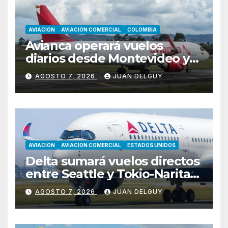
AVIACION
AVIACION COMERCIAL
COLOMBIA
Avianca operará vuelos
diarios desde Montevideo y
Asunción hacia Bogotá
AGOSTO 7, 2026
JUAN DELGUY
AVIACION
AVIACION COMERCIAL
ESTADOS UNIDOS
Delta sumará vuelos directos
entre Seattle y Tokio-Narita
desde marzo de 2027
AGOSTO 7, 2026
JUAN DELGUY