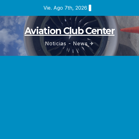
Saltar
Vie. Ago 7th, 2026
al
contenido
Aviation Club Center
Noticias - News ✈