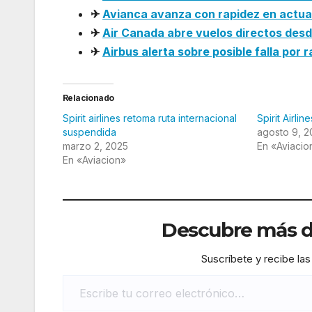
✈
Avianca avanza con rapidez en actual
✈
Air Canada abre vuelos directos des
✈
Airbus alerta sobre posible falla por 
Relacionado
Spirit airlines retoma ruta internacional
Spirit Airlin
suspendida
agosto 9, 
marzo 2, 2025
En «Aviacio
En «Aviacion»
Descubre más de
Suscríbete y recibe las
Escribe tu correo electrónico…