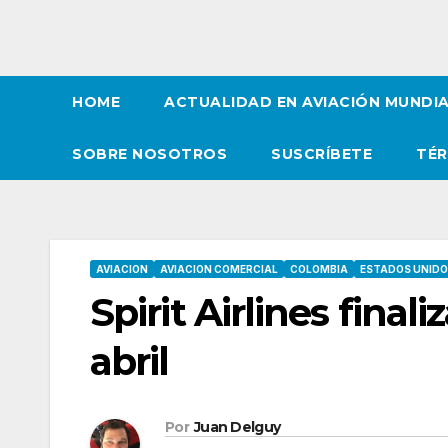
HOME
ACTUALIDAD EN AVIACIÓN MUNDI
SOBRE NOSOTROS
SUSCRÍBETE
TÉR
AVIACION
AVIACION COMERCIAL
COLOMBIA
ESTADOS UNID
Spirit Airlines final
abril
Por
Juan Delguy