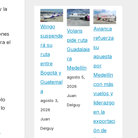
y la
Wingo
Avianca
Volaris
ones
suspende
refuerza
pide ruta
ra el
rá su
su
Guadalaja
ruta
apuesta
ra
entre
por
Medellín
Bogotá y
Medellín
agosto 5,
Guatemal
con más
2026
a
vuelos y
Juan
elo
agosto 3,
liderazgo
Delguy
 lo
2026
en la
Juan
exportaci
Delguy
ón de
r