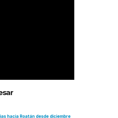
esar
: Spirit Airlines finaliza ruta
cias hacia Roatán desde diciembre