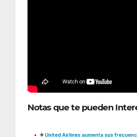
Notas que te pueden Inter
internacional desde abril
✈
United Airlines aumenta sus frecuen