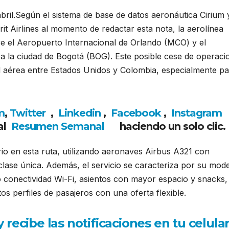
e abril.Según el sistema de base de datos aeronáutica Cirium 
it Airlines al momento de redactar esta nota, la aerolínea
tre el Aeropuerto Internacional de Orlando (MCO) y el
 a la ciudad de Bogotá (BOG). Este posible cese de operaci
d aérea entre Estados Unidos y Colombia, especialmente pa
m
,
Twitter
,
Linkedin
,
Facebook
,
Insta
gram
al
Resumen Semanal
haciendo un solo clic.
rio en esta ruta, utilizando aeronaves Airbus A321 con
lase única. Además, el servicio se caracteriza por su mod
 conectividad Wi-Fi, asientos con mayor espacio y snacks,
tos perfiles de pasajeros con una oferta flexible.
ecibe las notificaciones en tu celula