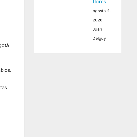
flores
agosto 2,
2026
Juan
Delguy
gotá
mbios.
tas