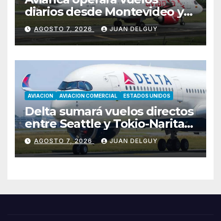
diarios desde Montevideo y
Asunción hacia Bogotá
AGOSTO 7, 2026
JUAN DELGUY
AVIACION
AVIACION COMERCIAL
ESTADOS UNIDOS
Delta sumará vuelos directos
entre Seattle y Tokio-Narita
desde marzo de 2027
AGOSTO 7, 2026
JUAN DELGUY