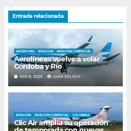
Entrada relacionada
ARGENTINA
AVIACION
AVIACION COMERCIAL
Aerolíneas vuelve a volar
Córdoba y Río
AGO 8, 2026
JUAN DELGUY
AVIACION
AVIACION COMERCIAL
COLOMBIA
Clic Air amplía su operación
de temporada con nuevas