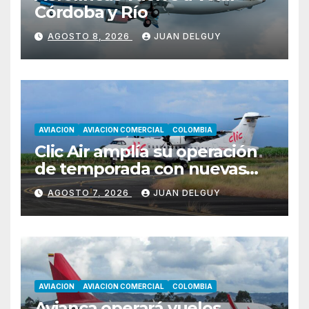
Córdoba y Río
AGOSTO 8, 2026
JUAN DELGUY
AVIACION
AVIACION COMERCIAL
COLOMBIA
Clic Air amplía su operación
de temporada con nuevas
rutas hacia Cartagena y Tolú
AGOSTO 7, 2026
JUAN DELGUY
AVIACION
AVIACION COMERCIAL
COLOMBIA
Avianca operará vuelos