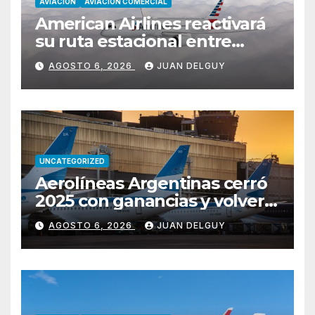
AVIACION
AVIACION COMERCIAL
American Airlines reactivará
su ruta estacional entre
Miami y Montevideo con
AGOSTO 6, 2026
JUAN DELGUY
vuelos diarios
UNCATEGORIZED
Aerolíneas Argentinas cerró
2025 con ganancias y volverá
a pagar impuesto a las
AGOSTO 6, 2026
JUAN DELGUY
ganancias