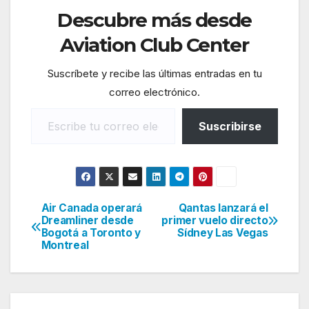
Descubre más desde
Aviation Club Center
Suscríbete y recibe las últimas entradas en tu
correo electrónico.
Escribe tu correo electrónico…
Suscribirse
Air Canada operará
Qantas lanzará el
Navegación
Dreamliner desde
primer vuelo directo
Bogotá a Toronto y
Sídney Las Vegas
de
Montreal
entradas