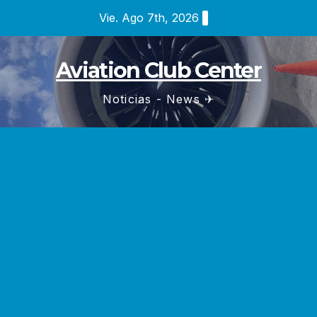
Saltar
Vie. Ago 7th, 2026
al
contenido
Aviation Club Center
Noticias - News ✈