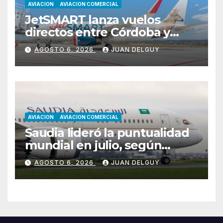
AVIACION
AVIACION COMERCIAL
JetSMART lanza vuelos
directos entre Córdoba y
Florianópolis
AGOSTO 6, 2026
JUAN DELGUY
AVIACION
AVIACION COMERCIAL
Saudia lideró la puntualidad
mundial en julio, según
Cirium
AGOSTO 6, 2026
JUAN DELGUY