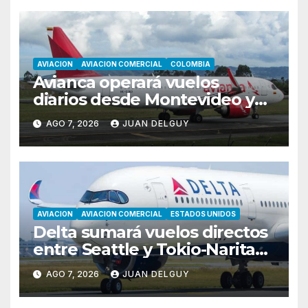
AVIACION
AVIACION COMERCIAL
COLOMBIA
Avianca operará vuelos
diarios desde Montevideo y
Asunción hacia Bogotá
AGO 7, 2026
JUAN DELGUY
AVIACION
AVIACION COMERCIAL
ESTADOS UNIDOS
Delta sumará vuelos directos
entre Seattle y Tokio-Narita
desde marzo de 2027
AGO 7, 2026
JUAN DELGUY