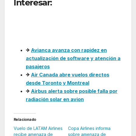
Interesar:
Amenaza de
bomba en Jujuy afecta
operación de Flybondi y
más de 1200 pasajeros
✈
Avianca avanza con rapidez en
actualización de software y atención a
pasajeros
✈
Air Canada abre vuelos directos
desde Toronto y Montreal
✈
Airbus alerta sobre posible falla por
radiación solar en avion
Relacionado
Vuelo de LATAM Airlines
Copa Airlines informa
recibe amenaza de
sobre amenaza de