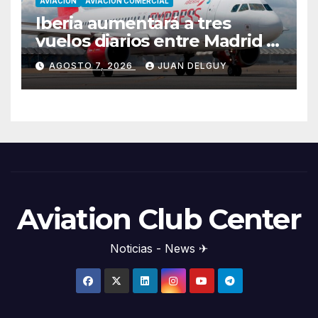
AVIACION
AVIACION COMERCIAL
Iberia aumentará a tres
vuelos diarios entre Madrid y
Menorca durante el invierno
AGOSTO 7, 2026
JUAN DELGUY
Aviation Club Center
Noticias - News ✈