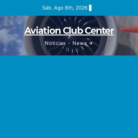
Saltar
Sáb. Ago 8th, 2026
al
contenido
Aviation Club Center
Noticias - News ✈