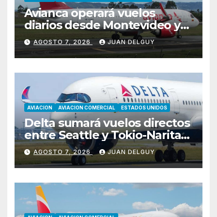
Avianca operará vuelos
diarios desde Montevideo y
Asunción hacia Bogotá
AGOSTO 7, 2026
JUAN DELGUY
AVIACION
AVIACION COMERCIAL
ESTADOS UNIDOS
Delta sumará vuelos directos
entre Seattle y Tokio-Narita
desde marzo de 2027
AGOSTO 7, 2026
JUAN DELGUY