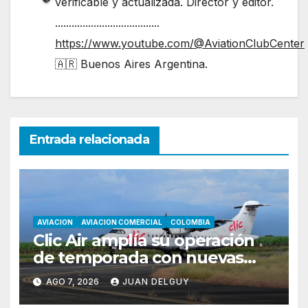
verificable y actualizada. Director y editor.
......................................
https://www.youtube.com/@AviationClubCenter
🇦🇷 Buenos Aires Argentina.
Entrada relacionada
AVIACION
AVIACION COMERCIAL
COLOMBIA
Clic Air amplía su operación
de temporada con nuevas
rutas hacia Cartagena y Tolú
AGO 7, 2026
JUAN DELGUY